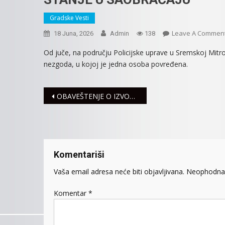
Gradske Vesti
Leave A Commen
18 Juna, 2026
Admin
138
Od juče, na području Policijske uprave u Sremskoj Mitrov
nezgoda, u kojoj je jedna osoba povređena.
Navigacija
OBAVEŠTENJE O IZVOĐENJU BOJEVOG GAĐANJA NA STRELIŠTU U KRUGU KAZNENO-POPRAVNOG ZAVODA OD 17. DO 26. JUNA
članaka
Komentariši
Vaša email adresa neće biti objavljivana.
Neophodna 
Komentar
*