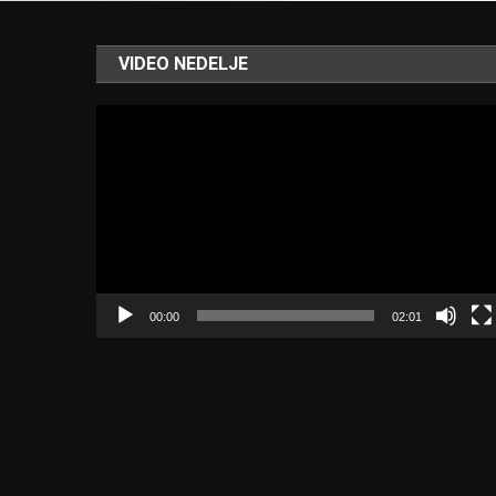
VIDEO NEDELJE
Video
Player
00:00
02:01