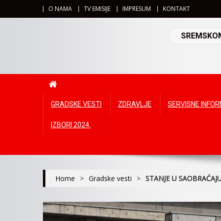
O NAMA
TV EMISIJE
IMPRESUM
KONTAKT
SREMSKOMI
GRADSKE VESTI
ZDRAVLJE
SERVISNE INFO
IZBORI 2024.
Home
>
Gradske vesti
>
STANJE U SAOBRAĆAJ