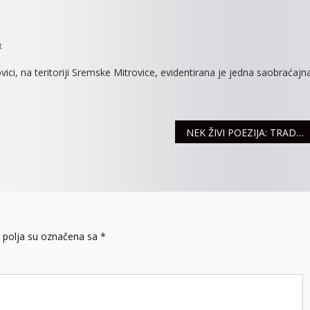
On
t
STANJE
ici, na teritoriji Sremske Mitrovice, evidentirana je jedna saobraćajn
U
SAOBRAĆAJU
NEK ŽIVI POEZIJA: TRADICIONALNO OKUPLJANJE PESNIKA
polja su označena sa
*