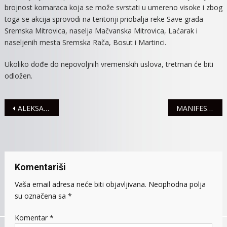
brojnost komaraca koja se može svrstati u umereno visoke i zbog
toga se akcija sprovodi na teritoriji priobalja reke Save grada
Sremska Mitrovica, naselja Mačvanska Mitrovica, Laćarak i
naseljenih mesta Sremska Rača, Bosut i Martinci.
Ukoliko dođe do nepovoljnih vremenskih uslova, tretman će biti
odložen.
Navigacija
ALEKSANDRA PADROV NA TAMBURAŠKOJ VEČERI U BOROVU
MANIFESTACIJA POSVEĆENA GLJIVAMA – KONZUMNIM I LEKOVITIM
članaka
Komentariši
Vaša email adresa neće biti objavljivana.
Neophodna polja
su označena sa
*
Komentar
*