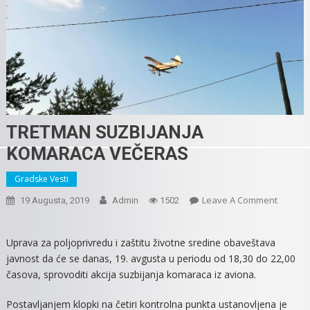
TRETMAN SUZBIJANJA
KOMARACA VEČERAS
Gradske Vesti
On
Leave A Comment
19 Augusta, 2019
Admin
1502
TRETM
SUZBIJA
Uprava za poljoprivredu i zaštitu životne sredine obaveštava
KOMAR
javnost da će se danas, 19. avgusta u periodu od 18,30 do 22,00
VEČERA
časova, sprovoditi akcija suzbijanja komaraca iz aviona.
Postavljanjem klopki na četiri kontrolna punkta ustanovljena je