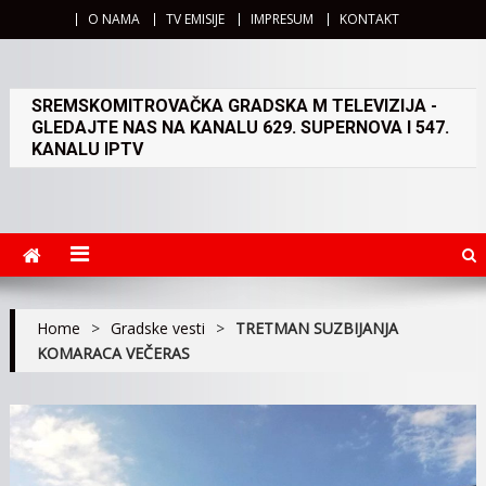
O NAMA
TV EMISIJE
IMPRESUM
KONTAKT
SREMSKOMITROVAČKA GRADSKA M TELEVIZIJA -
GLEDAJTE NAS NA KANALU 629. SUPERNOVA I 547.
KANALU IPTV
Home
>
Gradske vesti
>
TRETMAN SUZBIJANJA
KOMARACA VEČERAS