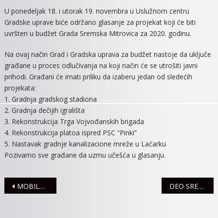
GLASA
U ponedeljak 18. i utorak 19. novembra u Uslužnom centru
ZA
Gradske uprave biće održano glasanje za projekat koji će biti
PROJE
uvršten u budžet Grada Sremska Mitrovica za 2020. godinu.
Na ovaj način Grad i Gradska uprava za budžet nastoje da uključe
građane u proces odlučivanja na koji način će se utrošiti javni
prihodi. Građani će imati priliku da izaberu jedan od sledećih
projekata:
1. Gradnja gradskog stadiona
2. Gradnja dečijih igrališta
3. Rekonstrukcija Trga Vojvođanskih brigada
4. Rekonstrukcija platoa ispred PSC “Pinki”
5. Nastavak gradnje kanalizacione mreže u Laćarku
Pozivamo sve građane da uzmu učešća u glasanju.
Navigacija
MOBILNI PANELI ČUVAJU MITROVČANE OD POPLAVA
DEO SREMSKE MITROVICE 18. NOVEMBRA BEZ VODE
članaka