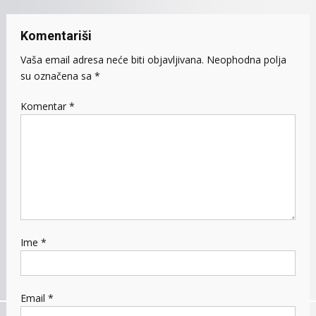
Komentariši
Vaša email adresa neće biti objavljivana.
Neophodna polja
su označena sa
*
Komentar
*
Ime
*
Email
*