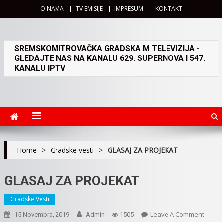
O NAMA
TV EMISIJE
IMPRESUM
KONTAKT
SREMSKOMITROVAČKA GRADSKA M TELEVIZIJA -
GLEDAJTE NAS NA KANALU 629. SUPERNOVA I 547.
KANALU IPTV
Home
>
Gradske vesti
>
GLASAJ ZA PROJEKAT
GLASAJ ZA PROJEKAT
Gradske Vesti
On
Leave A Comment
15 Novembra, 2019
Admin
1505