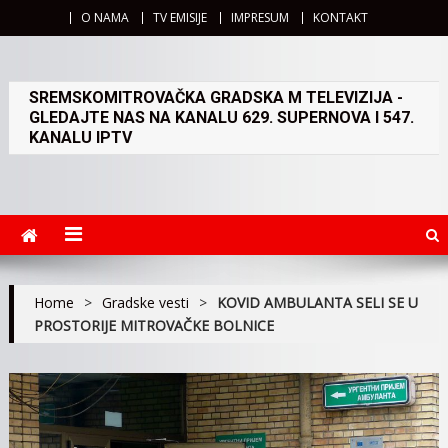
O NAMA
TV EMISIJE
IMPRESUM
KONTAKT
SREMSKOMITROVAČKA GRADSKA M TELEVIZIJA -
GLEDAJTE NAS NA KANALU 629. SUPERNOVA I 547.
KANALU IPTV
Home
>
Gradske vesti
>
KOVID AMBULANTA SELI SE U
PROSTORIJE MITROVAČKE BOLNICE