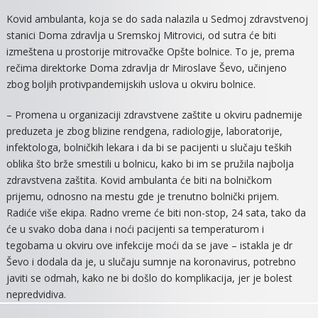
KOVID
Kovid ambulanta, koja se do sada nalazila u Sedmoj zdravstvenoj
AMBULANT
stanici Doma zdravlja u Sremskoj Mitrovici, od sutra će biti
SELI
izmeštena u prostorije mitrovačke Opšte bolnice. To je, prema
SE
rečima direktorke Doma zdravlja dr Miroslave Ševo, učinjeno
U
zbog boljih protivpandemijskih uslova u okviru bolnice.
PROSTORIJE
MITROVAČK
– Promena u organizaciji zdravstvene zaštite u okviru padnemije
BOLNICE
preduzeta je zbog blizine rendgena, radiologije, laboratorije,
infektologa, bolničkih lekara i da bi se pacijenti u slučaju teških
oblika što brže smestili u bolnicu, kako bi im se pružila najbolja
zdravstvena zaštita. Kovid ambulanta će biti na bolničkom
prijemu, odnosno na mestu gde je trenutno bolnički prijem.
Radiće više ekipa. Radno vreme će biti non-stop, 24 sata, tako da
će u svako doba dana i noći pacijenti sa temperaturom i
tegobama u okviru ove infekcije moći da se jave – istakla je dr
Ševo i dodala da je, u slučaju sumnje na koronavirus, potrebno
javiti se odmah, kako ne bi došlo do komplikacija, jer je bolest
nepredvidiva.