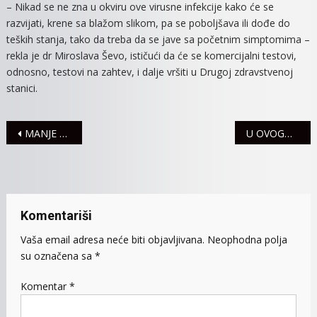
– Nikad se ne zna u okviru ove virusne infekcije kako će se
razvijati, krene sa blažom slikom, pa se poboljšava ili dođe do
teških stanja, tako da treba da se jave sa početnim simptomima –
rekla je dr Miroslava Ševo, ističući da će se komercijalni testovi,
odnosno, testovi na zahtev, i dalje vršiti u Drugoj zdravstvenoj
stanici.
Navigacija
MANJE PACIJENATA U MITROVAČKOJ BOLNICI, U POSLEDNJA DVA DANA PREMINULA DVA PACIJENTA
U OVOGODIŠNJOJ AKCIJI PRIKUPLJENO OKO TRI TONE PESTICIDNOG OTPADA
članaka
Komentariši
Vaša email adresa neće biti objavljivana.
Neophodna polja
su označena sa
*
Komentar
*