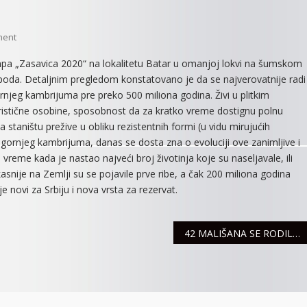
On
ment
NA
mpa „Zasavica 2020“ na lokalitetu Batar u omanjoj lokvi na šumskom
ZASAVICI
iopoda. Detaljnim pregledom konstatovano je da se najverovatnije radi
NAĐENI
gornjeg kambrijuma pre preko 500 miliona godina. Živi u plitkim
RAKOVI
ristične osobine, sposobnost da za kratko vreme dostignu polnu
STARI
 staništu prežive u obliku rezistentnih formi (u vidu mirujućih
PREKO
a iz gornjeg kambrijuma, danas se dosta zna o evoluciji ove zanimljive i
500
MILIONA
 vreme kada je nastao najveći broj životinja koje su naseljavale, ili
GODINA
snije na Zemlji su se pojavile prve ribe, a čak 200 miliona godina
je novi za Srbiju i nova vrsta za rezervat.
42 MALIŠANA SE RODILO U PROTEKLOJ NEDELJI U MITROVAČKOM PORODILIŠTU