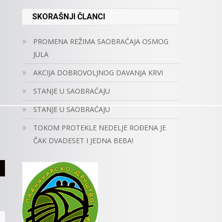
SKORAŠNJI ČLANCI
PROMENA REŽIMA SAOBRAĆAJA OSMOG
JULA
AKCIJA DOBROVOLJNOG DAVANJA KRVI
STANJE U SAOBRAĆAJU
STANJE U SAOBRAĆAJU
TOKOM PROTEKLE NEDELJE ROĐENA JE
ČAK DVADESET I JEDNA BEBA!