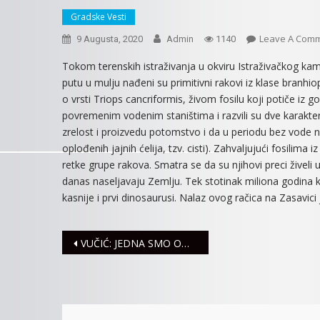
Gradske Vesti
Leave A Com
9 Augusta, 2020
Admin
1140
Tokom terenskih istraživanja u okviru Istraživačkog ka
putu u mulju nađeni su primitivni rakovi iz klase branh
o vrsti Triops cancriformis, živom fosilu koji potiče iz 
povremenim vodenim staništima i razvili su dve karakte
zrelost i proizvedu potomstvo i da u periodu bez vode na
oplođenih jajnih ćelija, tzv. cisti). Zahvaljujući fosilim
retke grupe rakova. Smatra se da su njihovi preci živeli u
danas naseljavaju Zemlju. Tek stotinak miliona godina ka
kasnije i prvi dinosaurusi. Nalaz ovog račica na Zasavici 
Navigacija
VUČIĆ: JEDNA SMO OD ZEMALJA KOJA JE NAJVIŠE ULOŽILA U SANIRANJE PRIVREDE POGOĐENE KOVID-19
članaka