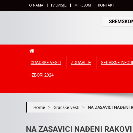
O NAMA
TV EMISIJE
IMPRESUM
KONTAKT
SREMSKOMI
GRADSKE VESTI
ZDRAVLJE
SERVISNE INFO
IZBORI 2024.
Home
>
Gradske vesti
>
NA ZASAVICI NAĐENI 
NA ZASAVICI NAĐENI RAKOVI