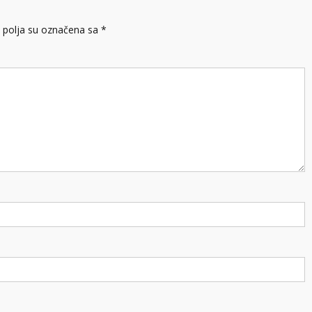
polja su označena sa
*