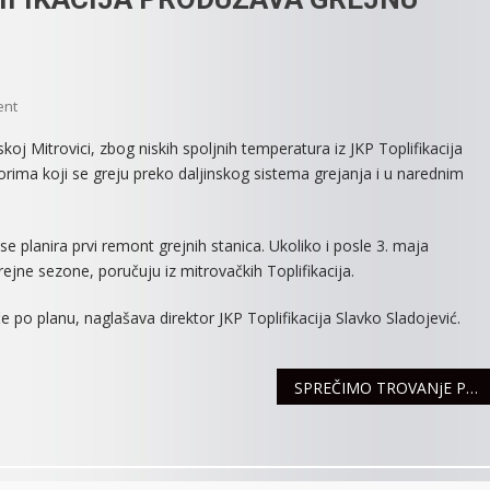
On
ent
RADIJATORI
j Mitrovici, zbog niskih spoljnih temperatura iz JKP Toplifikacija
TOPLI,
orima koji se greju preko daljinskog sistema grejanja i u narednim
JKP
TOPLIFIKACIJA
PRODUŽAVA
e planira prvi remont grejnih stanica. Ukoliko i posle 3. maja
GREJNU
jne sezone, poručuju iz mitrovačkih Toplifikacija.
SEZONU
 po planu, naglašava direktor JKP Toplifikacija Slavko Sladojević.
SPREČIMO TROVANjE PČELA