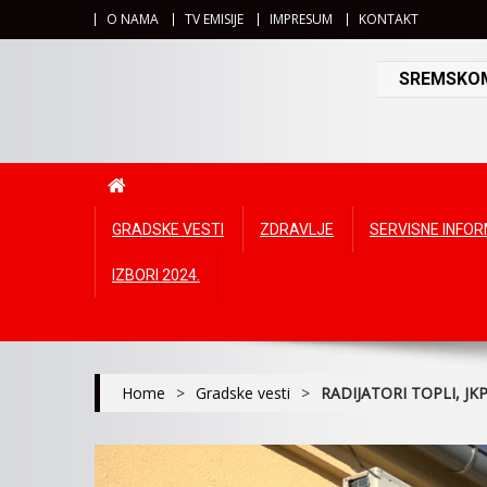
O NAMA
TV EMISIJE
IMPRESUM
KONTAKT
SREMSKOMI
GRADSKE VESTI
ZDRAVLJE
SERVISNE INFO
IZBORI 2024.
Home
>
Gradske vesti
>
RADIJATORI TOPLI, J