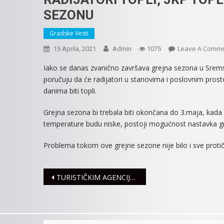
SEZONU
Gradske Vesti
Leave A Comm
15 Aprila, 2021
Admin
1075
Iako se danas zvanično završava grejna sezona u Sremsko
poručuju da će radijatori u stanovima i poslovnim prost
danima biti topli.
Grejna sezona bi trebala biti okončana do 3.maja, kada s
temperature budu niske, postoji mogućnost nastavka gre
Problema tokom ove grejne sezone nije bilo i sve protiče
Navigacija
TURISTIČKIM AGENCIJAMA IZ GRADSKOG BUDŽETA PO 200.000 DINARA POMOĆI
članaka