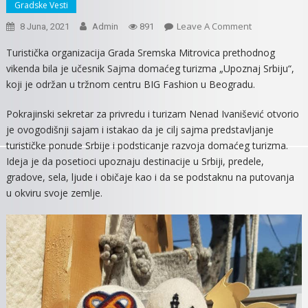
Gradske Vesti
On
Leave A Comment
8 Juna, 2021
Admin
891
MITROVČANI
Turistička organizacija Grada Sremska Mitrovica prethodnog
NA
vikenda bila je učesnik Sajma domaćeg turizma „Upoznaj Srbiju“,
SAJMU
koji je održan u tržnom centru BIG Fashion u Beogradu.
DOMAĆEG
TURIZMA
Pokrajinski sekretar za privredu i turizam Nenad Ivanišević otvorio
„UPOZNAJ
je ovogodišnji sajam i istakao da je cilj sajma predstavljanje
SRBIJU“
turističke ponude Srbije i podsticanje razvoja domaćeg turizma.
Ideja je da posetioci upoznaju destinacije u Srbiji, predele,
gradove, sela, ljude i običaje kao i da se podstaknu na putovanja
u okviru svoje zemlje.