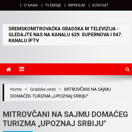
O NAMA
TV EMISIJE
IMPRESUM
KONTAKT
SREMSKOMITROVAČKA GRADSKA M TELEVIZIJA -
GLEDAJTE NAS NA KANALU 629. SUPERNOVA I 547.
KANALU IPTV
Home
>
Gradske vesti
>
MITROVČANI NA SAJMU
DOMAĆEG TURIZMA „UPOZNAJ SRBIJU“
MITROVČANI NA SAJMU DOMAĆEG
TURIZMA „UPOZNAJ SRBIJU“