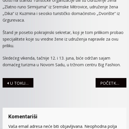
Gosti na štandu Turističke organizacije bili su Udruženje žena
„Zlatno runo Sirmijuma“ iz Sremske Mitrovice, udruženje žena
„Dika“ iz Kuzmina i seosko turističko domaćinstvo „Dvorište“ iz
Grgurevaca.
Štand je posetio pokrajinski sekretar, koji je tom prilikom probao
specijalitete koje su vredne žene iz udruženja napravile za ovu
priliku.
Sledećeg vikenda, tačnije 12. i 13. juna, biće održan sajam
domaćeg turizma u Novom Sadu, u tržnom centru Big Fashion.
Navigacija
U TOKU PRIKUPLjANjE PESTICIDNOG OTPADA PO MITROVAČKIM SELIMA
POČETKOM SLEDEĆE NEDELJE SLUŽBA OPŠTE HIRURGIJE
članaka
Komentariši
Vaša email adresa neće biti objavljivana.
Neophodna polja