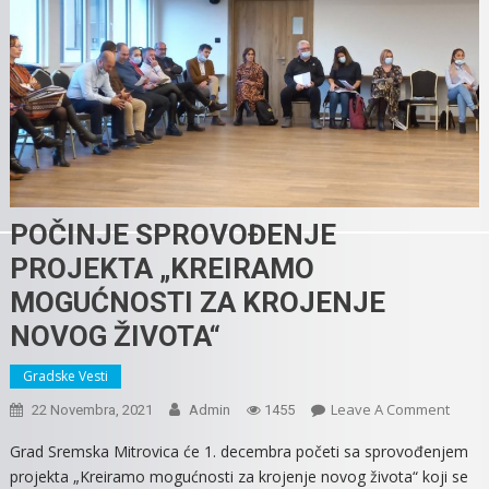
POČINJE SPROVOĐENJE
PROJEKTA „KREIRAMO
MOGUĆNOSTI ZA KROJENJE
NOVOG ŽIVOTA“
Gradske Vesti
On
Leave A Comment
22 Novembra, 2021
Admin
1455
POČIN
Grad Sremska Mitrovica će 1. decembra početi sa sprovođenjem
SPRO
projekta „Kreiramo mogućnosti za krojenje novog života“ koji se
PROJE