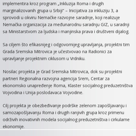
implementira kroz program „Inkluzija Roma i drugih
„KRE
marginalizovanih grupa u Srbiji“ – Inicijativa za inkluziju 3, a
MOGU
sprovodi u okviru Nemačke razvojne saradnje, koji realizuje
ZA
Nemačka organizacija za međunarodnu saradnju GIZ, u saradnji
KROJE
NOV
sa Ministarstvom za ljudska i manjinska prava i društveni dijalog.
ŽIVOT
Sa ciljem što efikasnijeg i odgovornijeg upravljanja, projektni tim
Grada Sremska Mitrovica je učestvovao na Radionici za
upravljanje projektnim ciklusom u Vrdniku.
Nosilac projekta je Grad Sremska Mitrovica, dok su projektni
partneri Regionalna razvojna agencija Srem, Centar za
ekonomsko unapređenje Roma, Klaster socijalnog preduzetništva
Vojvodina i Unija poslodavaca Vojvodine.
Cilj projekta je obezbeđivanje podrške zelenom zapošljavanju i
samozapošljavanju Roma i drugih ranjivih grupa kroz primenu
održivih inovativnih modela socijalnog preduzetništva i cirkularne
ekonomije.