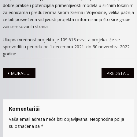
dobre prakse i potencijala primenljivosti modela u sličnim lokalnim
zajednicama i preduzećima širom Srema i Vojvodine, velika pažnja
će biti posvećena vidljivosti projekta i informisanja što šire grupe
zainteresovanih strana.
Ukupna vrednost projekta je 109.613 evra, a projekat će se
sprovoditi u periodu od 1.decembra 2021. do 30.novembra 2022.
godine.
Navigacija
MURAL POSVEĆEN SOVAMA U PARKU KOD JP „SREM-GAS“
PREDSTAVA „O SRĐANU: KOJE NACIONALNOSTI JE ISTINA?“ U UTORAK PRED GIMNAZIJALCIMA
članaka
Komentariši
Vaša email adresa neće biti objavljivana.
Neophodna polja
su označena sa
*