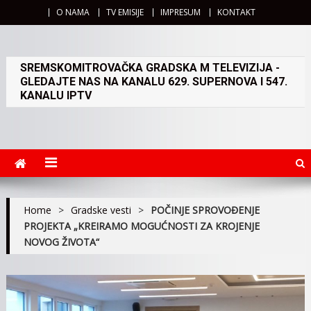
O NAMA
TV EMISIJE
IMPRESUM
KONTAKT
SREMSKOMITROVAČKA GRADSKA M TELEVIZIJA -
GLEDAJTE NAS NA KANALU 629. SUPERNOVA I 547.
KANALU IPTV
Home
>
Gradske vesti
>
POČINJE SPROVOĐENJE
PROJEKTA „KREIRAMO MOGUĆNOSTI ZA KROJENJE
NOVOG ŽIVOTA“