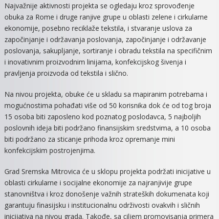
Najvažnije aktivnosti projekta se ogledaju kroz sprovođenje
obuka za Rome i druge ranjive grupe u oblasti zelene i cirkularne
ekonomije, posebno reciklaže tekstila, i stvaranje uslova za
započinjanje i održavanja poslovanja, započinjanje i održavanje
poslovanja, sakupljanje, sortiranje i obradu tekstila na specifičnim
i inovativnim proizvodnim linijama, konfekcijskog šivenja i
pravljenja proizvoda od tekstila i slično.
Na nivou projekta, obuke će u skladu sa mapiranim potrebama i
mogućnostima pohađati više od 50 korisnika dok će od tog broja
15 osoba biti zaposleno kod poznatog poslodavca, 5 najboljih
poslovnih ideja biti podržano finansijskim sredstvima, a 10 osoba
biti podržano za sticanje prihoda kroz opremanje mini
konfekcijskim postrojenjima.
Grad Sremska Mitrovica će u sklopu projekta podržati inicijative u
oblasti cirkularne i socijalne ekonomije za najranjivije grupe
stanovništva i kroz donošenje važnih strateških dokumenata koji
garantuju finasijsku i institucionalnu održivosti ovakvih i sličnih
inicijativa na nivou grada. Takođe, sa ciljem promovisanja primera