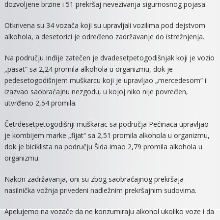
dozvoljene brzine i 51 prekršaj nevezivanja sigurnosnog pojasa.
Otkrivena su 34 vozača koji su upravljali vozilima pod dejstvom
alkohola, a desetorici je određeno zadržavanje do istrežnjenja.
Na području Inđije zatečen je dvadesetpetogodišnjak koji je vozio
„pasat“ sa 2,24 promila alkohola u organizmu, dok je
pedesetogodišnjem muškarcu koji je upravljao „mercedesom“ i
izazvao saobraćajnu nezgodu, u kojoj niko nije povređen,
utvrđeno 2,54 promila.
Četrdesetpetogodišnji muškarac sa područja Pećinaca upravljao
je kombijem marke „fijat“ sa 2,51 promila alkohola u organizmu,
dok je biciklista na području Šida imao 2,79 promila alkohola u
organizmu.
Nakon zadržavanja, oni su zbog saobraćajnog prekršaja
nasilnička vožnja privedeni nadležnim prekršajnim sudovima.
Apelujemo na vozače da ne konzumiraju alkohol ukoliko voze i da