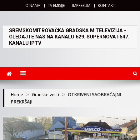
O NAMA
TV EMISIJE
IMPRESUM
KONTAKT
SREMSKOMITROVAČKA GRADSKA M TELEVIZIJA -
GLEDAJTE NAS NA KANALU 629. SUPERNOVA I 547.
KANALU IPTV
Home
>
Gradske vesti
>
OTKRIVENI SAOBRAĆAJNI
PREKRŠAJI