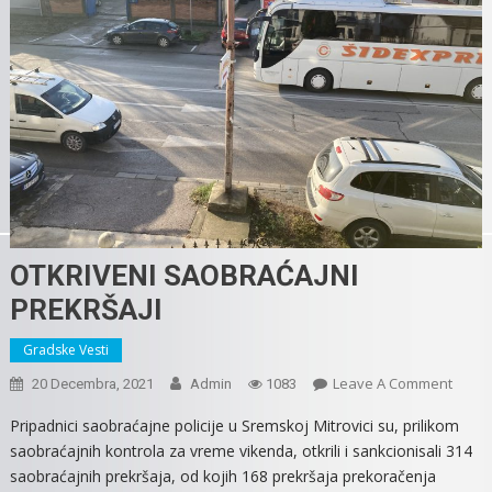
OTKRIVENI SAOBRAĆAJNI
PREKRŠAJI
Gradske Vesti
On
Leave A Comment
20 Decembra, 2021
Admin
1083
OTKRI
Pripadnici saobraćajne policije u Sremskoj Mitrovici su, prilikom
SAOBR
saobraćajnih kontrola za vreme vikenda, otkrili i sankcionisali 314
PREKR
saobraćajnih prekršaja, od kojih 168 prekršaja prekoračenja