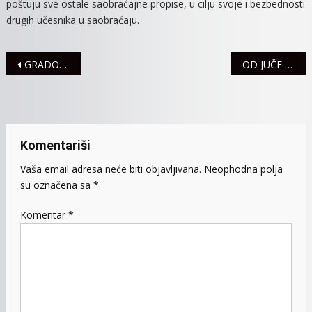
poštuju sve ostale saobraćajne propise, u cilju svoje i bezbednosti
drugih učesnika u saobraćaju.
Navigacija
GRADONAČELNICA SREMSKE MITROVICE URUČILA POLICIJSKOJ UPRAVI APARAT ZA TESTIRANJE NA NARKOTIKE
OD JUČE U SREMU REGISTROVANE TRI SAOBRAĆAJNE NEZGODE
članaka
Komentariši
Vaša email adresa neće biti objavljivana.
Neophodna polja
su označena sa
*
Komentar
*