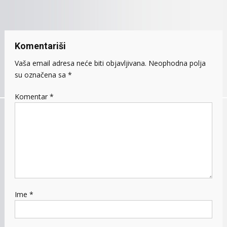
članaka
Komentariši
Vaša email adresa neće biti objavljivana.
Neophodna polja
su označena sa
*
Komentar
*
Ime
*