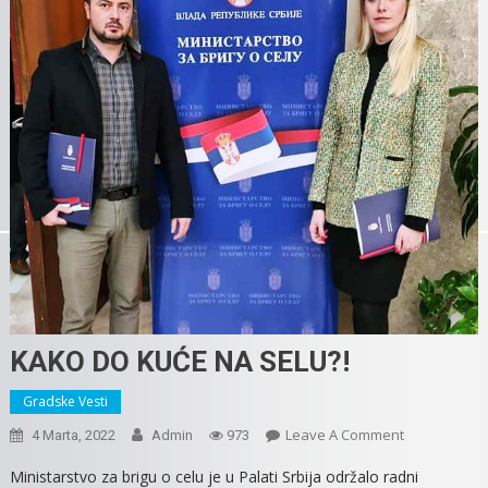
KAKO DO KUĆE NA SELU?!
Gradske Vesti
On
Leave A Comment
4 Marta, 2022
Admin
973
KAKO
Ministarstvo za brigu o celu je u Palati Srbija održalo radni
DO