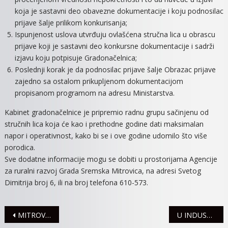
koja je sastavni deo obavezne dokumentacije i koju podnosilac
prijave šalje prilikom konkurisanja;
Ispunjenost uslova utvrđuju ovlašćena stručna lica u obrascu
prijave koji je sastavni deo konkursne dokumentacije i sadrži
izjavu koju potpisuje Gradonačelnica;
Poslednji korak je da podnosilac prijave šalje Obrazac prijave
zajedno sa ostalom prikupljenom dokumentacijom
propisanom programom na adresu Ministarstva.
Kabinet gradonačelnice je pripremio radnu grupu sačinjenu od
stručnih lica koja će kao i prethodne godine dati maksimalan
napor i operativnost, kako bi se i ove godine udomilo što više
porodica.
Sve dodatne informacije mogu se dobiti u prostorijama Agencije
za ruralni razvoj Grada Sremska Mitrovica, na adresi Svetog
Dimitrija broj 6, ili na broj telefona 610-573.
Navigacija
MITROVAČKOJ PUBLICI PREDSTAVLJENE PESME IZ ZBIRKE „NESAN“ ŽELJKE AVRIĆ
U INDUSTRIJSKOJ ZONI “JEZERO” DO KRAJA GODINE DVE NOVE FABRIKE