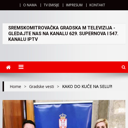
O NAMA
TV EMISIJE
IMPRESUM
KONTAKT
SREMSKOMITROVAČKA GRADSKA M TELEVIZIJA -
GLEDAJTE NAS NA KANALU 629. SUPERNOVA I 547.
KANALU IPTV
Home
>
Gradske vesti
>
KAKO DO KUĆE NA SELU?!