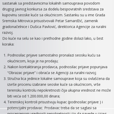
sastanak sa predstavnicima lokalnih samouprava povodom
KUĆE
drugog javnog konkursa za dodelu bespovratnih sredstava za
NA
kupovinu seoske kuće sa okućnicom. Sastanku su u ime Grada
SELU?!
Sremska Mitrovica prisustvovali Petar Samardžić, zamenik
gradonačelnice i Dušica Pavlović, direktorica Agencije za ruralni
razvoj.
Do kuće na selu se kao i prethodne godine dolazi lako, u šest
koraka:
Podnosilac prijave samostalno pronalazi seosku kuću sa
okućnicom, koja je na prodaju;
Nakon kontaktiranja prodavca, podnosilac prijave popunjava
“Obrazac prijave” i obraća se Agenciji za ruralni razvoj;
Stručna lica jedinice lokalne samouprave koja su ovlašćena da
izvrše procenu izabrane seoske kuće sa okućnicom, vrše
terensku kontrolu nepokretnosti čija ukupna vrednost ne može
biti veća od 1.200.000,00 dinara;
Terenskoj kontroli prisustvuju kupac (podnosilac prijave ) i
potencijalni prodavac. Prodavac treba da se saglasi sa
procenjenom vrednosti nepokretnosti i to da navede u izjavi