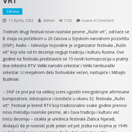
VRT“
Zabava
On
Leave A Comment
11 Aprila, 2022
Admin
1122
SNP
Trideset drugi festival nove rusinske pesme „Ružin vrt“, održaće se
DOMAĆIN
8. maja sa početkom u 20 časova u Srpskom narodnom pozorištu
32.
(SNP). Radio – televizija Vojvodine je organizator festivala „Ružin
FESTIVALA
vrt“ koji više od tri decenije neguje tradiciju i kulturu Rusina. Ove
NOVE
godine na festivalu predstaviće se 15 novih komopozicija u pratnji
RUSINSKE
dva orkestra RTV: Veliki narodni orkestar i Veliki tamburaški
PESME
„RUŽIN
orkestar. U revijalnom delu festivalske večeri, nastupiće i Mihajlo
VRT“
Budinski.
– SNP će prvi put na velikoj sceni ugostiti mnogobrojne afirmisane
kompozitore, tekstopisce i izvođače u okviru 32. festivala „Ružin
vrt“. Festival je brend RTV koji tradicionalno svake godine prenosi
novu melodiju rusinske pesme, ali i čuva tradiciju i kulturu već
treću deceniju – istakla je urednica festivala Zlatica Njaradi,
dodajući da je rusinski jezik jedan od pet jezika na kojima je 1949.