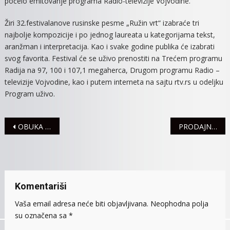
počelo emitovanje programa Radio-televizije Vojvodine.
Žiri 32.festivalanove rusinske pesme „Ružin vrt“ izabraće tri
najbolje kompozicije i po jednog laureata u kategorijama tekst,
aranžman i interpretacija. Kao i svake godine publika će izabrati
svog favorita. Festival će se uživo prenostiti na Trećem programu
Radija na 97, 100 i 107,1 megaherca, Drugom programu Radio –
televizije Vojvodine, kao i putem interneta na sajtu rtv.rs u odeljku
Program uživo.
Navigacija
OBUKA ZA MANIKIRKE, ŠMINKERKE I PEDIKIRKE
PRODAJNA IZLOŽBA „U SUSRET USKRŠNJIM PRAZNICIMA“
članaka
Komentariši
Vaša email adresa neće biti objavljivana.
Neophodna polja
su označena sa
*