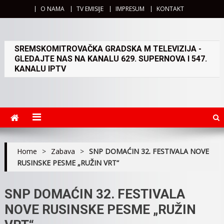
O NAMA
TV EMISIJE
IMPRESUM
KONTAKT
SREMSKOMITROVAČKA GRADSKA M TELEVIZIJA -
GLEDAJTE NAS NA KANALU 629. SUPERNOVA I 547.
KANALU IPTV
Home
>
Zabava
>
SNP DOMAĆIN 32. FESTIVALA NOVE
RUSINSKE PESME „RUŽIN VRT“
SNP DOMAĆIN 32. FESTIVALA
NOVE RUSINSKE PESME „RUŽIN