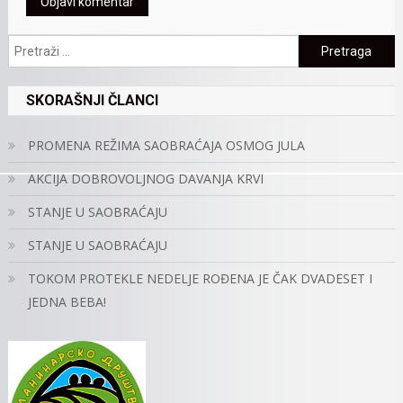
Pretraga:
SKORAŠNJI ČLANCI
PROMENA REŽIMA SAOBRAĆAJA OSMOG JULA
AKCIJA DOBROVOLJNOG DAVANJA KRVI
STANJE U SAOBRAĆAJU
STANJE U SAOBRAĆAJU
TOKOM PROTEKLE NEDELJE ROĐENA JE ČAK DVADESET I
JEDNA BEBA!