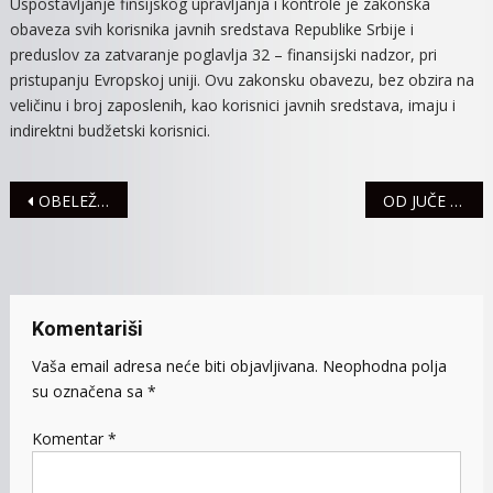
Uspostavljanje finsijskog upravljanja i kontrole je zakonska
obaveza svih korisnika javnih sredstava Republike Srbije i
preduslov za zatvaranje poglavlja 32 – finansijski nadzor, pri
pristupanju Evropskoj uniji. Ovu zakonsku obavezu, bez obzira na
veličinu i broj zaposlenih, kao korisnici javnih sredstava, imaju i
indirektni budžetski korisnici.
Navigacija
OBELEŽENA 77-GODIŠNJICA PROBOJA SREMSKOG FRONTA
OD JUČE PET SAOBRAĆAJNIH NEZGODA
članaka
Komentariši
Vaša email adresa neće biti objavljivana.
Neophodna polja
su označena sa
*
Komentar
*