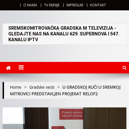
O NAMA
TV EMISIJE
IMPRESUM
KONTAKT
SREMSKOMITROVAČKA GRADSKA M TELEVIZIJA -
GLEDAJTE NAS NA KANALU 629. SUPERNOVA I 547.
KANALU IPTV
Home
>
Gradske vesti
>
U GRADSKOJ KUĆI U SREMKOJ
MITROVICI PREDSTAVLJEN PROJEKAT RELOF2