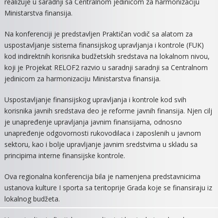
realizuje u saradnji sa Centralnom jedinicom za harmonizaciju
MITROVICI
Ministarstva finansija.
PREDSTAV
PROJEKAT
Na konferenciji je predstavljen Praktičan vodič sa alatom za
RELOF2
uspostavljanje sistema finansijskog upravljanja i kontrole (FUK)
kod indirektnih korisnika budžetskih sredstava na lokalnom nivou,
koji je Projekat RELOF2 razvio u saradnji saradnji sa Centralnom
jedinicom za harmonizaciju Ministarstva finansija.
Uspostavljanje finansijskog upravljanja i kontrole kod svih
korisnika javnih sredstava deo je reforme javnih finansija. Njen cilj
je unapređenje upravljanja javnim finansijama, odnosno
unapređenje odgovornosti rukovodilaca i zaposlenih u javnom
sektoru, kao i bolje upravljanje javnim sredstvima u skladu sa
principima interne finansijske kontrole.
Ova regionalna konferencija bila je namenjena predstavnicima
ustanova kulture I sporta sa teritoprije Grada koje se finansiraju iz
lokalnog budžeta.