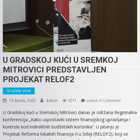
U GRADSKOJ KUĆI U SREMKOJ
MITROVICI PREDSTAVLJEN
PROJEKAT RELOF2
Gradske Vesti
On
Leave A Comment
13 Aprila, 2022
Admin
1211
U
U Gradskoj kući u Sremskoj Mitrovici danas je održana Regionalna
GRADSKO
konferencija „Kako uspostaviti sistem finansijskog upravljanja i
KUĆI
kontrole kod indirektnih budžetskih korisnika“. U pitanju je
U
Projekat Reforma lokalnih finansija II u Srbiji (RELOF2), koji se
SREMKOJ