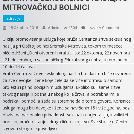
MITROVAČKOJ BOLNICI
Zdravlje
On
Leave A Comment
18 Oktobra, 2018
Admin
1304
DANI
U cilju promovisanja usluga koje pruža Centar za žrtve seksualnog
OTVORE
nasilja pri Opštoj bolnici Sremska Mitrovica, tokom tri meseca,
VRATA
biće održani „Dani otvorenih vrata“, i to: 22.oktobra, 22.novembra
CENTRA
i 21. decembra, u sali bolničkog Edukativnog centra, u terminu od
ZA
10 do 14 časova.
ŽRTVE
Vrata Centra za žrtve seskualnog nasilja tim danima biće otvorena
SEKSUA
NASILjA
za sve devojke i žene koje žele da se više informišu o samom
U
projektu i psiho-socijalnim uslugama, ukoliko su i same žrtve
MITROV
takvog nasilja ili poznaju nekog ko je žrtva, a potrebna im je
BOLNICI
podrška i pomoć, a sada su spremne da o tome govore. Korisnice
usluga mogu biti devojke i žene sa navršenih 15 i više godina, bez
obzira na nacionalnu pripadnost, seksualnu orjentaciju, invaliditet,
poreklo, bračno stanje i drugo lično svojstvo. Sve što se u Centru
izgovori strogo je poverljivo.