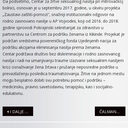
Da podsetimo, Centar za žrtve seksualnog nasilja pri mitrovačkoj
bolnici, osnovan je u septembru 2017. godine, u okviru projekta
„Zaustavi-zaštiti-pomozi“, snažniji institucionalni odgovor na
rodno zasnovano nasilje u AP Vojvodini, koji od 2016. do 2018.
godine sprovodi Pokrajinski sekretarijat za zdravstvo u
partnerstvu sa Centrom za podršku ženama iz Kikinde. Projekat je
podržan sredstvima povereničkog fonda Ujedinjenih nacija za
podršku akcijama eliminisanja nasilja prema ženama.
Centar podržava društvo bez diskriminacije i rodno zasnovanog
nasilja i radi na umanjivanju traume izazvane seksualnim nasiljem
kroz osnaživanje žena žrtava i pružanje neposredne podrške u
prevazilaženju posledica traumatizovanja. Žrtve na jednom mestu
mogu besplatno dobiti svu potrebnu pomoć i podršku –
medicinsku, pravno savetodavnu, terapijsku, kao i socijalno-
edukativnu.
Navigacija
I DALJE SE SANIRA KVAR NA VODOVODNOJ MREŽI
ČALMANCE USKORO OČEKUJE PRIKLJUČENJE NA GRADSKI VODOVOD
članaka