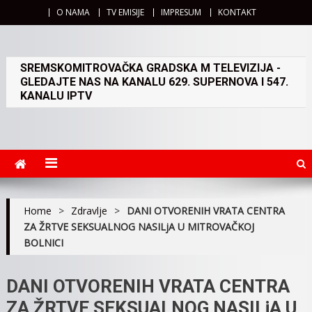
O NAMA
TV EMISIJE
IMPRESUM
KONTAKT
SREMSKOMITROVAČKA GRADSKA M TELEVIZIJA -
GLEDAJTE NAS NA KANALU 629. SUPERNOVA I 547.
KANALU IPTV
Home
>
Zdravlje
>
DANI OTVORENIH VRATA CENTRA
ZA ŽRTVE SEKSUALNOG NASILjA U MITROVAČKOJ
BOLNICI
DANI OTVORENIH VRATA CENTRA
ZA ŽRTVE SEKSUALNOG NASILjA U