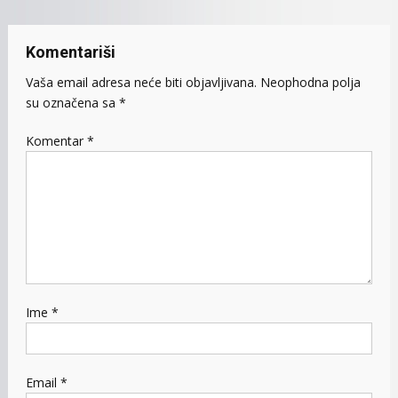
Komentariši
Vaša email adresa neće biti objavljivana.
Neophodna polja
su označena sa
*
Komentar
*
Ime
*
Email
*