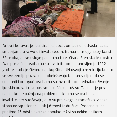
Dnevni boravak je licenciran za decu, omladinu i odrasla lica sa
smetnjama u razvoju i invaliditetom, trenutno usluge istog koristi
35 osoba, a sve usluge padaju na teret Grada Sremska Mitrovica.
Dan posvećen osobama sa invaliditetom ustanovljen je 1992.
godine, kada je Generalna skupština UN usvojila rezoluciju kojom
se sve zemlje pozivaju da obeležavaju taj dan s ciljem da se
unapredi i omogući osobama sa invaliditetom jednako uživanje
ljudskih prava i ravnopravno ucešće u društvu. Taj dan je povod
da se skrene pažnja na probleme s kojima se osobe sa
invaliditetom suočavaju, a to su pre svega, siromaštvo, visoka
stopa nezaposlenosti i isključenost iz društva. Procene su da
približno 15 odsto svetske populacije živi sa nekim oblikom