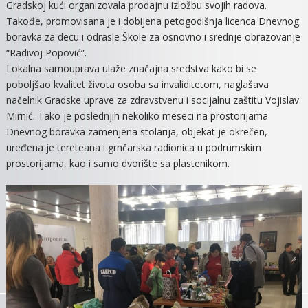
Gradskoj kući organizovala prodajnu izložbu svojih radova.
LICENC
Takođe, promovisana je i dobijena petogodišnja licenca Dnevnog
ZA
boravka za decu i odrasle Škole za osnovno i srednje obrazovanje
RAD
“Radivoj Popović”.
Lokalna samouprava ulaže značajna sredstva kako bi se
poboljšao kvalitet života osoba sa invaliditetom, naglašava
načelnik Gradske uprave za zdravstvenu i socijalnu zaštitu Vojislav
Mirnić. Tako je poslednjih nekoliko meseci na prostorijama
Dnevnog boravka zamenjena stolarija, objekat je okrečen,
uređena je tereteana i grnčarska radionica u podrumskim
prostorijama, kao i samo dvorište sa plastenikom.