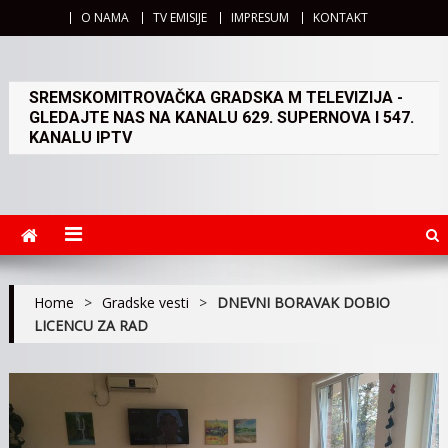
O NAMA
TV EMISIJE
IMPRESUM
KONTAKT
SREMSKOMITROVAČKA GRADSKA M TELEVIZIJA -
GLEDAJTE NAS NA KANALU 629. SUPERNOVA I 547.
KANALU IPTV
Home
>
Gradske vesti
>
DNEVNI BORAVAK DOBIO
LICENCU ZA RAD