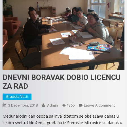
DNEVNI BORAVAK DOBIO LICENCU
ZA RAD
Gradske Vesti
On
Leave A Comment
3 Decembra, 2018
Admin
1365
DNEVN
Međunarodni dan osoba sa invaliditetom se obeležava danas u
BORAV
celom svetu. Udruženja građana iz Sremske Mitrovice su danas u
DOBIO