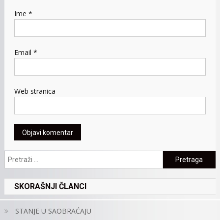
Ime
*
Email
*
Web stranica
Pretraga:
SKORAŠNJI ČLANCI
STANJE U SAOBRAĆAJU