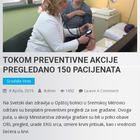
TOKOM PREVENTIVNE AKCIJE
PREGLEDANO 150 PACIJENATA
Gradske Vesti
On
Leave A Comment
8 Aprila, 2019
Admin
1452
TOKOM
Na Svetski dan zdravlja u Opštoj bolnici u Sremskoj Mitrovici
PREVENTIV
održani su besplatni preventivni pregledi za sve građane. Ovoga
AKCIJE
puta, u akciji Ministarstva zdravlja građani su bili u prilici obave
PREGLEDA
ORL pregled, urade EKG srca, izmere krvni pritisak, kao i vrednosti
150
šećera u krvi.
PACIJENATA