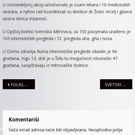
U ovonedeljnoj akciji učestvovalo je osam lekara i 10 medicinskih
sestara, a njihov rad koordinisali su direktor dr Živko Vrcelj i glavna
sestra Verica Volarević.
U Opštoj bolnici Sremska Mitrovica, za 150 pacijenata urađeno je
105 internističkih pregleda i 72 pregleda uha, grla i nosa.
U Domu zdravlja Ruma internističke preglede obavilo je 96
građana, Irigu 13, dok je u Šidu tu mogućnost iskoristilo 47
građana, saopštavaju iz mitrovačke Bolnice.
Navigacija
FOLKLORNI KARAVAN PO MITROVAČKIM SELIMA
SVETSKI DAN ROMA – POKAŽITE SOLIDARNOST
članaka
Komentariši
Vaša email adresa neće biti objavljivana.
Neophodna polja