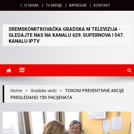
O NAMA
TV EMISIJE
IMPRESUM
KONTAKT
SREMSKOMITROVAČKA GRADSKA M TELEVIZIJA -
GLEDAJTE NAS NA KANALU 629. SUPERNOVA I 547.
KANALU IPTV
Home
>
Gradske vesti
>
TOKOM PREVENTIVNE AKCIJE
PREGLEDANO 150 PACIJENATA