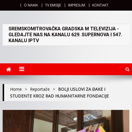
O NAMA
TV EMISIJE
IMPRESUM
KONTAKT
SREMSKOMITROVAČKA GRADSKA M TELEVIZIJA -
GLEDAJTE NAS NA KANALU 629. SUPERNOVA I 547.
KANALU IPTV
Home
>
Reportaže
>
BOLJI USLOVI ZA ĐAKE I
STUDENTE KROZ RAD HUMANITARNE FONDACIJE