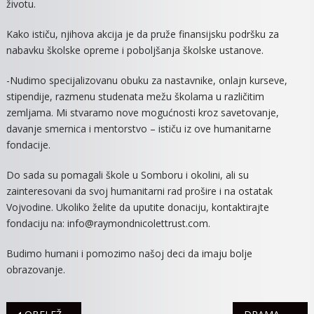
životu.
Kako ističu, njihova akcija je da pruže finansijsku podršku za
nabavku školske opreme i poboljšanja školske ustanove.
-Nudimo specijalizovanu obuku za nastavnike, onlajn kurseve,
stipendije, razmenu studenata mežu školama u različitim
zemljama. Mi stvaramo nove mogućnosti kroz savetovanje,
davanje smernica i mentorstvo – ističu iz ove humanitarne
fondacije.
Do sada su pomagali škole u Somboru i okolini, ali su
zainteresovani da svoj humanitarni rad prošire i na ostatak
Vojvodine. Ukoliko želite da uputite donaciju, kontaktirajte
fondaciju na: info@raymondnicolettrust.com.
Budimo humani i pomozimo našoj deci da imaju bolje
obrazovanje.