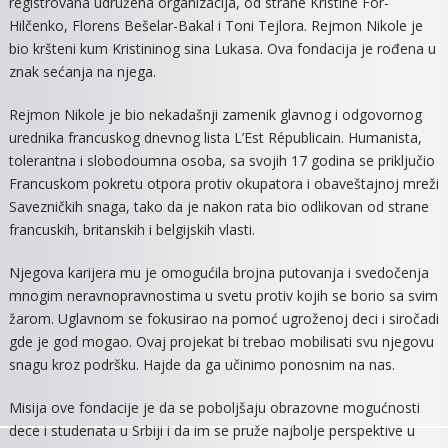
registrovana udružena organizacija, od strane Kristine For-
ĐAKE
Hilčenko, Florens Bešelar-Bakal i Toni Tejlora. Rejmon Nikole je
I
bio kršteni kum Kristininog sina Lukasa. Ova fondacija je rođena u
STUDENTE
znak sećanja na njega.
KROZ
RAD
Rejmon Nikole je bio nekadašnji zamenik glavnog i odgovornog
HUMANITAR
urednika francuskog dnevnog lista L’Est Républicain. Humanista,
FONDACIJE
tolerantna i slobodoumna osoba, sa svojih 17 godina se priključio
Francuskom pokretu otpora protiv okupatora i obaveštajnoj mreži
Savezničkih snaga, tako da je nakon rata bio odlikovan od strane
francuskih, britanskih i belgijskih vlasti.
Njegova karijera mu je omogućila brojna putovanja i svedočenja
mnogim neravnopravnostima u svetu protiv kojih se borio sa svim
žarom. Uglavnom se fokusirao na pomoć ugroženoj deci i siročadi
gde je god mogao. Ovaj projekat bi trebao mobilisati svu njegovu
snagu kroz podršku. Hajde da ga učinimo ponosnim na nas.
Misija ove fondacije je da se poboljšaju obrazovne mogućnosti
dece i studenata u Srbiji i da im se pruže najbolje perspektive u