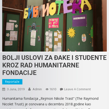
BOLJI USLOVI ZA ĐAKE I STUDENTE
KROZ RAD HUMANITARNE
FONDACIJE
Reportaže
On
Leave A Comment
3 Juna, 2019
Admin
1610
BOLJI
Humanitarna fondacija „Rejmon Nikole Trast“ (The Raymond
USLOVI
Nicolet Trust) je osnovana u decembru 2018.godine kao
ZA