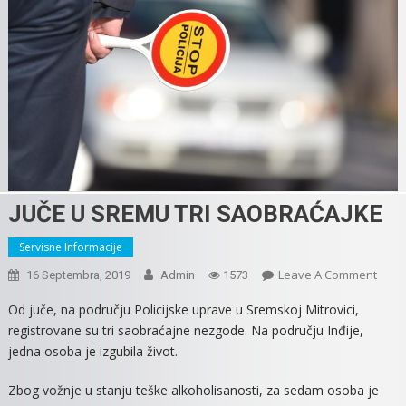
JUČE U SREMU TRI SAOBRAĆAJKE
Servisne Informacije
On
Leave A Comment
16 Septembra, 2019
Admin
1573
JUČE
Od juče, na području Policijske uprave u Sremskoj Mitrovici,
U
registrovane su tri saobraćajne nezgode. Na području Inđije,
SRE
jedna osoba je izgubila život.
TRI
SAOB
Zbog vožnje u stanju teške alkoholisanosti, za sedam osoba je