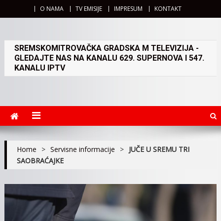
O NAMA
TV EMISIJE
IMPRESUM
KONTAKT
SREMSKOMITROVAČKA GRADSKA M TELEVIZIJA -
GLEDAJTE NAS NA KANALU 629. SUPERNOVA I 547.
KANALU IPTV
Home
>
Servisne informacije
>
JUČE U SREMU TRI
SAOBRAĆAJKE