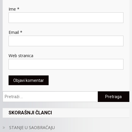
Ime
*
Email
*
Web stranica
Pretraga:
SKORAŠNJI ČLANCI
STANJE U SAOBRAĆAJU