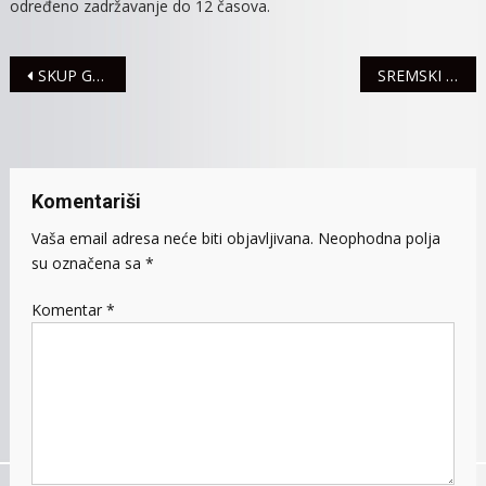
određeno zadržavanje do 12 časova.
Navigacija
SKUP GASTROENTEROLOGA U ORGANIZACIJI MITROVAČKE BOLNICE
SREMSKI KULEN I SIR NA BELOM DVORU
članaka
Komentariši
Vaša email adresa neće biti objavljivana.
Neophodna polja
su označena sa
*
Komentar
*