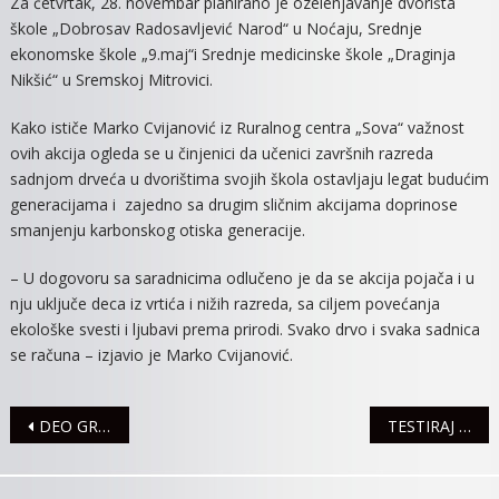
Za četvrtak, 28. novembar planirano je ozelenjavanje dvorišta
škole „Dobrosav Radosavljević Narod“ u Noćaju, Srednje
ekonomske škole „9.maj“i Srednje medicinske škole „Draginja
Nikšić“ u Sremskoj Mitrovici.
Kako ističe Marko Cvijanović iz Ruralnog centra „Sova“ važnost
ovih akcija ogleda se u činjenici da učenici završnih razreda
sadnjom drveća u dvorištima svojih škola ostavljaju legat budućim
generacijama i zajedno sa drugim sličnim akcijama doprinose
smanjenju karbonskog otiska generacije.
– U dogovoru sa saradnicima odlučeno je da se akcija pojača i u
nju uključe deca iz vrtića i nižih razreda, sa ciljem povećanja
ekološke svesti i ljubavi prema prirodi. Svako drvo i svaka sadnica
se računa – izjavio je Marko Cvijanović.
Navigacija
DEO GRADA 27. NOVEMBRA BEZ VODE
TESTIRAJ SE NA HIV, BESPLATNO I ANONIMNO
članaka