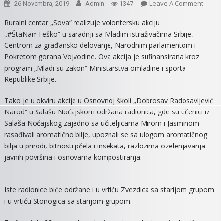
On
Leave A Comment
26 Novembra, 2019
Admin
1347
ZASAD
Ruralni centar „Sova“ realizuje volontersku akciju
DRVO
„#ŠtaNamTeško“ u saradnji sa Mladim istraživačima Srbije,
–
Centrom za građansko delovanje, Narodnim parlamentom i
ŠTA
Pokretom gorana Vojvodine. Ova akcija je sufinansirana kroz
NAM
program „Mladi su zakon“ Ministarstva omladine i sporta
TEŠK
Republike Srbije.
Tako je u okviru akcije u Osnovnoj školi „Dobrosav Radosavljević
Narod“ u Salašu Noćajskom održana radionica, gde su učenici iz
Salaša Noćajskog zajedno sa učiteljicama Mirom i Jasminom
rasađivali aromatično bilje, upoznali se sa ulogom aromatičnog
bilja u prirodi, bitnosti pčela i insekata, razlozima ozelenjavanja
javnih površina i osnovama kompostiranja.
Iste radionice biće održane i u vrtiću Zvezdica sa starijom grupom
i u vrtiću Stonogica sa starijom grupom.