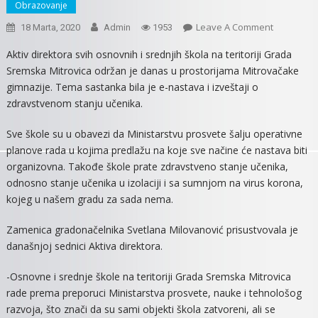
Obrazovanje
On
Leave A Comment
18 Marta, 2020
Admin
1953
ŠKOLA
Aktiv direktora svih osnovnih i srednjih škola na teritoriji Grada
NA
Sremska Mitrovica održan je danas u prostorijama Mitrovačake
DALJINU,
gimnazije. Tema sastanka bila je e-nastava i izveštaji o
NASTAVA
zdravstvenom stanju učenika.
PREKO
RTS
Sve škole su u obavezi da Ministarstvu prosvete šalju operativne
3
planove rada u kojima predlažu na koje sve načine će nastava biti
I
organizovna. Takođe škole prate zdravstveno stanje učenika,
RTS
odnosno stanje učenika u izolaciji i sa sumnjom na virus korona,
PLANETA
kojeg u našem gradu za sada nema.
Zamenica gradonačelnika Svetlana Milovanović prisustvovala je
današnjoj sednici Aktiva direktora.
-Osnovne i srednje škole na teritoriji Grada Sremska Mitrovica
rade prema preporuci Ministarstva prosvete, nauke i tehnološog
razvoja, što znači da su sami objekti škola zatvoreni, ali se