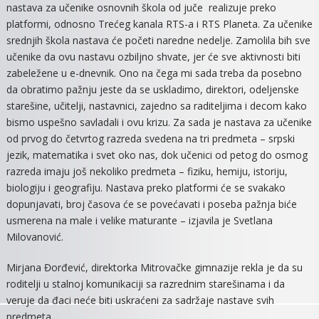
nastava za učenike osnovnih škola od juče realizuje preko
platformi, odnosno Trećeg kanala RTS-a i RTS Planeta. Za učenike
srednjih škola nastava će početi naredne nedelje. Zamolila bih sve
učenike da ovu nastavu ozbiljno shvate, jer će sve aktivnosti biti
zabeležene u e-dnevnik. Ono na čega mi sada treba da posebno
da obratimo pažnju jeste da se uskladimo, direktori, odeljenske
starešine, učitelji, nastavnici, zajedno sa raditeljima i decom kako
bismo uspešno savladali i ovu krizu. Za sada je nastava za učenike
od prvog do četvrtog razreda svedena na tri predmeta – srpski
jezik, matematika i svet oko nas, dok učenici od petog do osmog
razreda imaju još nekoliko predmeta – fiziku, hemiju, istoriju,
biologiju i geografiju. Nastava preko platformi će se svakako
dopunjavati, broj časova će se povećavati i poseba pažnja biće
usmerena na male i velike maturante – izjavila je Svetlana
Milovanović.
Mirjana Đorđević, direktorka Mitrovačke gimnazije rekla je da su
roditelji u stalnoj komunikaciji sa razrednim starešinama i da
veruje da đaci neće biti uskraćeni za sadržaje nastave svih
predmeta.