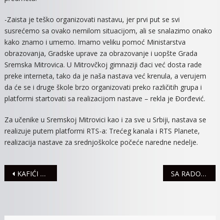
-Zaista je teško organizovati nastavu, jer prvi put se svi
susrećemo sa ovako nemilom situacijom, ali se snalazimo onako
kako znamo i umemo. Imamo veliku pomoć Ministarstva
obrazovanja, Gradske uprave za obrazovanje i uopšte Grada
Sremska Mitrovica. U Mitrovčkoj gimnaziji đaci već dosta rade
preke interneta, tako da je naša nastava već krenula, a verujem
da će se i druge škole brzo organizovati preko različitih grupa i
platformi startovati sa realizacijom nastave – rekla je Đorđević.
Za učenike u Sremskoj Mitrovici kao i za sve u Srbiji, nastava se
realizuje putem platformi RTS-a: Trećeg kanala i RTS Planete,
realizacija nastave za srednjoškolce počeće naredne nedelje.
Navigacija
KAFIĆI OD DANAS RADE DO 17 ČASOVA, A PEKARE I PRODAVNICE DO 18 ČASOVA
SA RADOM POČEO CENTAR ZA RESPIRATORNE INFEKCIJE
članaka