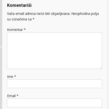
Komentariši
Vaša email adresa neće biti objavljivana.
Neophodna polja
su označena sa
*
Komentar
*
Ime
*
Email
*