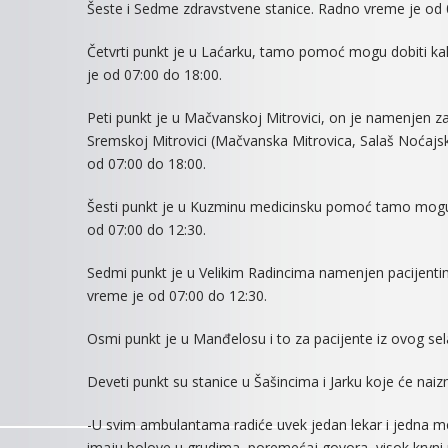
Šeste i Sedme zdravstvene stanice. Radno vreme je od 
Četvrti punkt je u Laćarku, tamo pomoć mogu dobiti kak
je od 07:00 do 18:00.
Peti punkt je u Mačvanskoj Mitrovici, on je namenjen za
Sremskoj Mitrovici (Mačvanska Mitrovica, Salaš Noćajski
od 07:00 do 18:00.
Šesti punkt je u Kuzminu medicinsku pomoć tamo mogu 
od 07:00 do 12:30.
Sedmi punkt je u Velikim Radincima namenjen pacijentim
vreme je od 07:00 do 12:30.
Osmi punkt je u Manđelosu i to za pacijente iz ovog sel
Deveti punkt su stanice u Šašincima i Jarku koje će nai
-U svim ambulantama radiće uvek jedan lekar i jedna med
imaju bolove u grudima, poremećaj govora, visok krvni pr