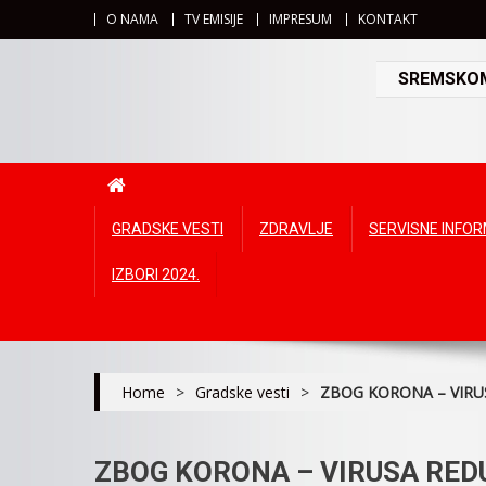
O NAMA
TV EMISIJE
IMPRESUM
KONTAKT
SREMSKOMI
GRADSKE VESTI
ZDRAVLJE
SERVISNE INFO
IZBORI 2024.
Home
>
Gradske vesti
>
ZBOG KORONA – VIRU
ZBOG KORONA – VIRUSA RE