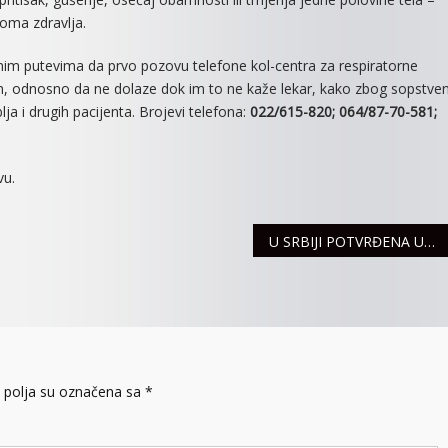
Doma zdravlja.
nim putevima da prvo pozovu telefone kol-centra za respiratorne
em, odnosno da ne dolaze dok im to ne kaže lekar, kako zbog sopstve
a i drugih pacijenta. Brojevi telefona:
022/615-820; 064/87-70-581;
vu.
U SRBIJI POTVRĐENA UKUPNO 384 SLUČAJA COVID-19
polja su označena sa
*