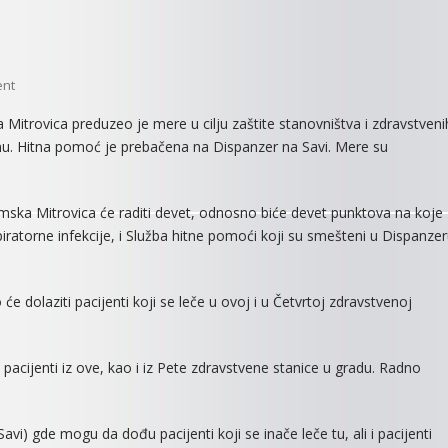
On
ent
ZBOG
itrovica preduzeo je mere u cilju zaštite stanovništva i zdravstveni
KORONA
enu. Hitna pomoć je prebačena na Dispanzer na Savi. Mere su
–
VIRUSA
REDUKOVAN
ska Mitrovica će raditi devet, odnosno biće devet punktova na koje
BROJ
spiratorne infekcije, i Služba hitne pomoći koji su smešteni u Dispanze
ZDRAVSTVENIH
AMBULANTI
e dolaziti pacijenti koji se leče u ovoj i u Četvrtoj zdravstvenoj
pacijenti iz ove, kao i iz Pete zdravstvene stanice u gradu. Radno
vi) gde mogu da dođu pacijenti koji se inače leče tu, ali i pacijenti