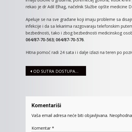
rekao je dr Adil Elhag, načelnik Službe opšte medicine 
Apeluje se na sve građane koji imaju probleme sa disaj
infekcije i da sa lekarima razgovaraju telefonskim put
bezbednosti, tako i zbog bezbednosti medicinskog osoblj
064/87-70-563; 064/87-70-576
.
Hitna pomoć radi 24 sata i i dalje izlazi na teren po pozi
Navigacija
OD SUTRA DOSTUPAN KARANTIN NA LETENCI
članaka
Komentariši
Vaša email adresa neće biti objavljivana.
Neophodna 
Komentar
*