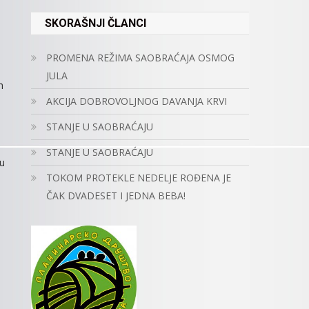
SKORAŠNJI ČLANCI
PROMENA REŽIMA SAOBRAĆAJA OSMOG
JULA
h
AKCIJA DOBROVOLJNOG DAVANJA KRVI
STANJE U SAOBRAĆAJU
STANJE U SAOBRAĆAJU
ru
TOKOM PROTEKLE NEDELJE ROĐENA JE
ČAK DVADESET I JEDNA BEBA!