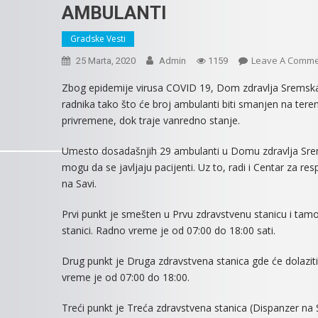
AMBULANTI
Gradske Vesti
Leave A Comm
25 Marta, 2020
Admin
1159
Zbog epidemije virusa COVID 19, Dom zdravlja Sremska M
radnika tako što će broj ambulanti biti smanjen na ter
privremene, dok traje vanredno stanje.
Umesto dosadašnjih 29 ambulanti u Domu zdravlja Srem
mogu da se javljaju pacijenti. Uz to, radi i Centar za re
na Savi.
Prvi punkt je smešten u Prvu zdravstvenu stanicu i tamo ć
stanici. Radno vreme je od 07:00 do 18:00 sati.
Drug punkt je Druga zdravstvena stanica gde će dolaziti 
vreme je od 07:00 do 18:00.
Treći punkt je Treća zdravstvena stanica (Dispanzer na Sa