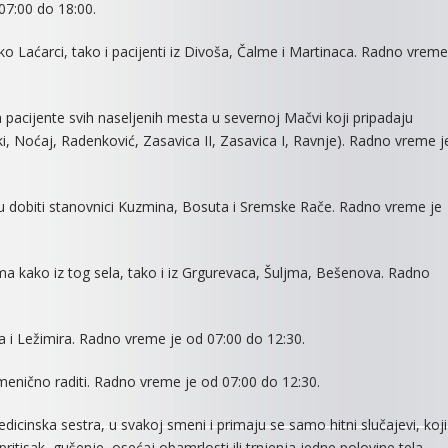
07:00 do 18:00.
o Laćarci, tako i pacijenti iz Divoša, Čalme i Martinaca. Radno vreme
 pacijente svih naseljenih mesta u severnoj Mačvi koji pripadaju
, Noćaj, Radenković, Zasavica II, Zasavica I, Ravnje). Radno vreme j
dobiti stanovnici Kuzmina, Bosuta i Sremske Rače. Radno vreme je
a kako iz tog sela, tako i iz Grgurevaca, Šuljma, Bešenova. Radno
a i Ležimira. Radno vreme je od 07:00 do 12:30.
zmenično raditi. Radno vreme je od 07:00 do 12:30.
icinska sestra, u svakoj smeni i primaju se samo hitni slučajevi, koji
itisak, gušenje, osećaj obamrlosti ili trnjenja jedne polovine tela –