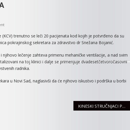
A
On
ent
NA
ne (KCV) trenutno se leči 20 pacijenata kod kojih je potvrđeno da su
LEČENjU
nica pokrajinskog sekretara za zdravstvo dr Snežana Bojanić.
U
KCV
 i njihovo lečenje zahteva primenu mehaničke ventilacije, a nad svim
TRENUTNO
alizovani na toj klinici i dalje se primenjuje dvadesetčetvoročasovni
SE
vstvenih radnika.
NALAZI
20
ekara u Novi Sad, naglasivši da će njihovo iskustvo i podrška u borbi
PACIJENATA
OBOLELIH
OD
VIRUSA
KINESKI STRUČNJACI POSETILI KLINIČKI CENTAR VOJVODINE
KORONA