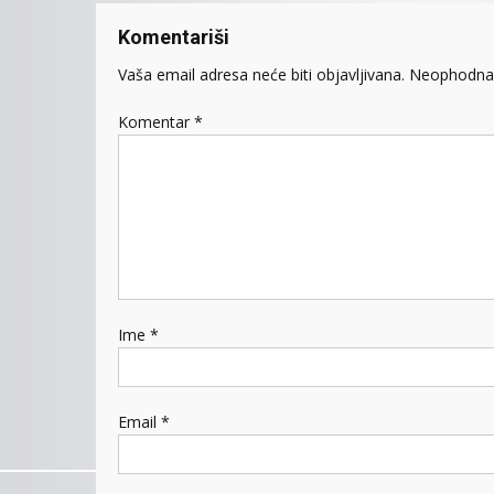
Komentariši
Vaša email adresa neće biti objavljivana.
Neophodna 
Komentar
*
Ime
*
Email
*