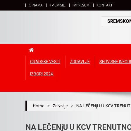
O NAMA
TV EMISIJE
IMPRESUM
KONTAKT
SREMSKOMI
GRADSKE VESTI
ZDRAVLJE
SERVISNE INFO
IZBORI 2024.
Home
>
Zdravlje
>
NA LEČENjU U KCV TRENUT
NA LEČENjU U KCV TRENUTNO