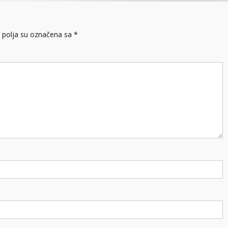
polja su označena sa
*