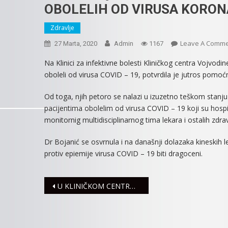
OBOLELIH OD VIRUSA KORON
Zdravlje
Leave A Comm
27 Marta, 2020
Admin
1167
Na Klinici za infektivne bolesti Kliničkog centra Vojvodi
oboleli od virusa COVID – 19, potvrdila je jutros pomoć
Od toga, njih petoro se nalazi u izuzetno teškom stanju
pacijentima obolelim od virusa COVID – 19 koji su hospit
monitornig multidisciplinarnog tima lekara i ostalih zdra
Dr Bojanić se osvrnula i na današnji dolazaka kineskih l
protiv epiemije virusa COVID – 19 biti dragoceni.
Navigacija
U KLINIČKOM CENTRU VOJVODINE LEČI SE 14 PACIJENATA
članaka