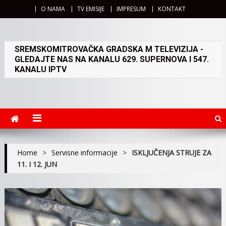
O NAMA
TV EMISIJE
IMPRESUM
KONTAKT
SREMSKOMITROVAČKA GRADSKA M TELEVIZIJA -
GLEDAJTE NAS NA KANALU 629. SUPERNOVA I 547.
KANALU IPTV
Home
>
Servisne informacije
>
ISKLJUČENJA STRUJE ZA
11. I 12. JUN