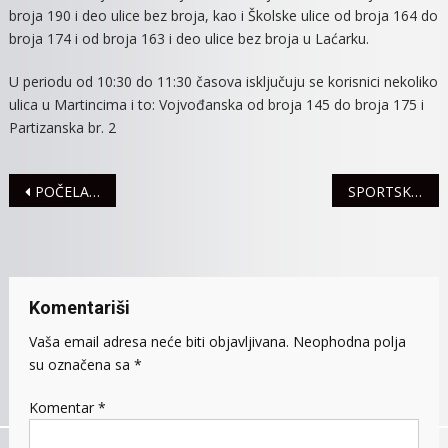
broja 190 i deo ulice bez broja, kao i Školske ulice od broja 164 do
broja 174 i od broja 163 i deo ulice bez broja u Laćarku.
U periodu od 10:30 do 11:30 časova isključuju se korisnici nekoliko
ulica u Martincima i to: Vojvođanska od broja 145 do broja 175 i
Partizanska br. 2
Navigacija
POČELA KUPALIŠNA SEZONA NA MITROVAČKIM BRIONIMA
SPORTSKE IGRE MLADIH 12. JUNA
članaka
Komentariši
Vaša email adresa neće biti objavljivana.
Neophodna polja
su označena sa
*
Komentar
*