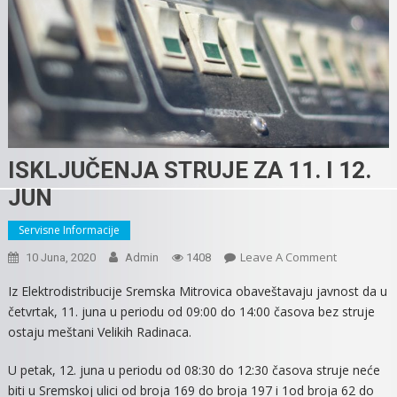
ISKLJUČENJA STRUJE ZA 11. I 12.
JUN
Servisne Informacije
On
Leave A Comment
10 Juna, 2020
Admin
1408
ISKLJUČENJ
Iz Elektrodistribucije Sremska Mitrovica obaveštavaju javnost da u
STRUJE
četvrtak, 11. juna u periodu od 09:00 do 14:00 časova bez struje
ZA
ostaju meštani Velikih Radinaca.
11.
I
U petak, 12. juna u periodu od 08:30 do 12:30 časova struje neće
12.
biti u Sremskoj ulici od broja 169 do broja 197 i 1od broja 62 do
JUN