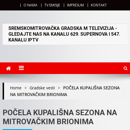
O NAMA
TV EMISIJE
IMPRESUM
KONTAKT
SREMSKOMITROVAČKA GRADSKA M TELEVIZIJA -
GLEDAJTE NAS NA KANALU 629. SUPERNOVA I 547.
KANALU IPTV
Home
>
Gradske vesti
>
POČELA KUPALIŠNA SEZONA
NA MITROVAČKIM BRIONIMA
POČELA KUPALIŠNA SEZONA NA
MITROVAČKIM BRIONIMA