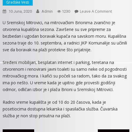
Gradske Vesti
On
Leave A Comment
10 Juna, 2020
Admin
1230
POČELA
U Sremskoj Mitrovici, na mitrovačkim Brionima zvanično je
KUPALIŠNA
otvorena kupališna sezona. Završene su sve pripreme za
SEZONA
bezbedan i ugodan boravak kupača na savskom moru. Kupališna
NA
sezona traje do 10. septembra, a radnici JKP Komunalije su učinili
MITROVAČ
sve da boravak na plaži protekne što prijatnije.
BRIONIMA
Sređeni mobilijari, besplatan internet i parking, teretana na
otvorenom i renovirani javni toaleti su samo neke od pogodnosti
mitrovačkog mora. I kafići su počeli sa radom, tako da za svakog
ima po nešto. U vreme kada je upitno gde provesti godišnji
odmor, odličan izbor je i plaža Brioni u Sremskoj Mitrovici.
Radno vreme kupališta je od 10 do 20 časova, kada je
posetiocima dostupna lekarska i spasilačka služba. Čuvarska
služba je non stop prisutna na plaži.