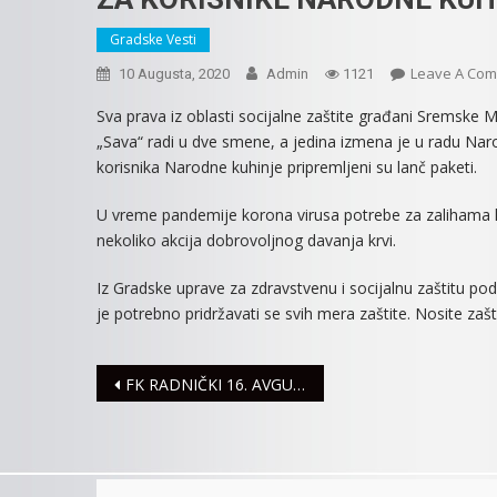
Gradske Vesti
Leave A Co
10 Augusta, 2020
Admin
1121
Sva prava iz oblasti socijalne zaštite građani Sremske M
„Sava“ radi u dve smene, a jedina izmena je u radu N
korisnika Narodne kuhinje pripremljeni su lanč paketi.
U vreme pandemije korona virusa potrebe za zalihama k
nekoliko akcija dobrovoljnog davanja krvi.
Iz Gradske uprave za zdravstvenu i socijalnu zaštitu pod
je potrebno pridržavati se svih mera zaštite. Nosite zašti
Navigacija
FK RADNIČKI 16. AVGUSTA DEBITUJE U PRVOJ LIGI SRBIJE
članaka