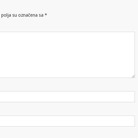
polja su označena sa
*