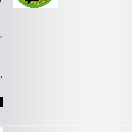
00
da