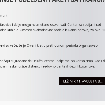
On
mment
ZA
itrovice i dalje mogu nesmetano ostvarivati. Centar za socijalni rad
KORISNIKE
arodne kuhinje. Umesto svakodnevne podele kuvanih obroka, za oko 3
NARODNE
KUHINJE
PODELJENI
rvi su veće, te je Crveni krst u prethodnom periodu organizovao
PAKETI
SA
HRANOM
sećaju sugrađane da Uslužni centar i dalje radi sa korisnicima, kao i 
tne maske, držite distancu i redovno perite ili dezinfikujte ruke.
LEŽIMIR 11. AVGUSTA BEZ STRUJE