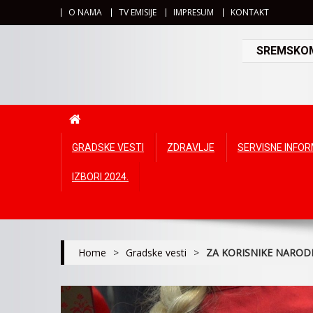
O NAMA
TV EMISIJE
IMPRESUM
KONTAKT
SREMSKOMI
GRADSKE VESTI
ZDRAVLJE
SERVISNE INFO
IZBORI 2024.
Home
>
Gradske vesti
>
ZA KORISNIKE NAROD