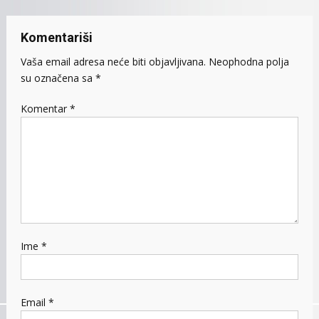
Komentariši
Vaša email adresa neće biti objavljivana.
Neophodna polja
su označena sa
*
Komentar
*
Ime
*
Email
*