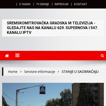
O NAMA
TV EMISIJE
IMPRESUM
KONTAKT
SREMSKOMITROVAČKA GRADSKA M TELEVIZIJA -
GLEDAJTE NAS NA KANALU 629. SUPERNOVA I 547.
KANALU IPTV
Home
>
Servisne informacije
>
STANjE U SAOBRAĆAJU