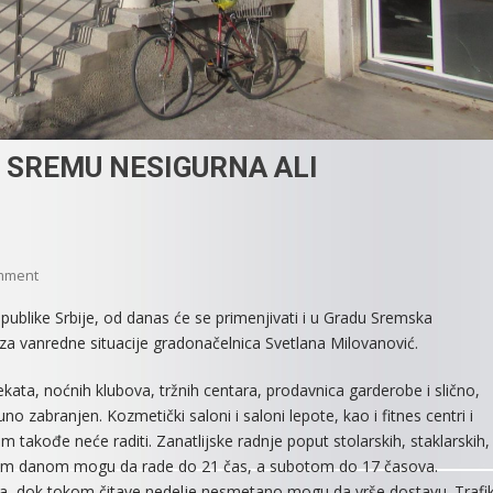
U SREMU NESIGURNA ALI
On
mment
EPIDEMIOLOŠKA
publike Srbije, od danas će se primenjivati i u Gradu Sremska
SITUACIJA
 za vanredne situacije gradonačelnica Svetlana Milovanović.
U
SREMU
ata, noćnih klubova, tržnih centara, prodavnica garderobe i slično,
NESIGURNA
 zabranjen. Kozmetički saloni i saloni lepote, kao i fitnes centri i
ALI
takođe neće raditi. Zanatlijske radnje poput stolarskih, staklarskih,
KONTROLISANA
radnim danom mogu da rade do 21 čas, a subotom do 17 časova.
a, dok tokom čitave nedelje nesmetano mogu da vrše dostavu. Trafi