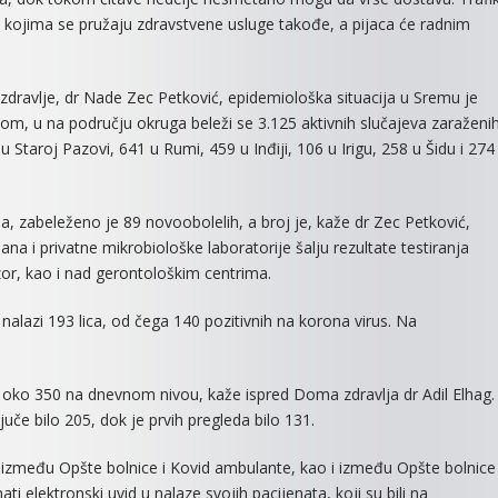
 kojima se pružaju zdravstvene usluge takođe, a pijaca će radnim
dravlje, dr Nade Zec Petković, epidemiološka situacija u Sremu je
nom, u na području okruga beleži se 3.125 aktivnih slučajeva zaraženi
Staroj Pazovi, 641 u Rumi, 459 u Inđiji, 106 u Irigu, 258 u Šidu i 274
 zabeleženo je 89 novoobolelih, a broj je, kaže dr Zec Petković,
a i privatne mikrobiološke laboratorije šalju rezultate testiranja
or, kao i nad gerontološkim centrima.
alazi 193 lica, od čega 140 pozitivnih na korona virus. Na
e oko 350 na dnevnom nivou, kaže ispred Doma zdravlja dr Adil Elhag.
juče bilo 205, dok je prvih pregleda bilo 131.
između Opšte bolnice i Kovid ambulante, kao i između Opšte bolnice 
ti elektronski uvid u nalaze svojih pacijenata, koji su bili na