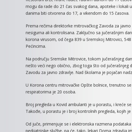
mogu da rade do 21 čas svakog dana, apoteke i lokali u
danima biti otvorena do 17, a vikendom do 15 časova.
Prema rečima direktorke mitrovačkog Zavoda za javno z
nesigurna ali kontrolisana. Zaključno sa jučerašnjim da
korona virusom, od čega 839 u Sremskoj Mitrovici, 548 u 
Pećincima.
Na području Sremske Mitrovice, tokom jučerašnjeg dana,
nešto veći nego obično, zbog toga što od jučerašnjeg dan
Zavodu za javno zdravlje. Nad školama je pojačan nadz
U Korona centru mitrovačke Opšte bolnice, trenutno se n
respiratorima je 20 osoba.
Broj pregleda u Kovid ambulanti je u porastu, i kreće s
Takođe, u porastu je i broj kontrolnih pregleda, kojih je 
Od juče, primenjuje se i elektronska razmena podataka 
pedijatrijske službe, pa će, tako, lekari Doma zdravlja ima