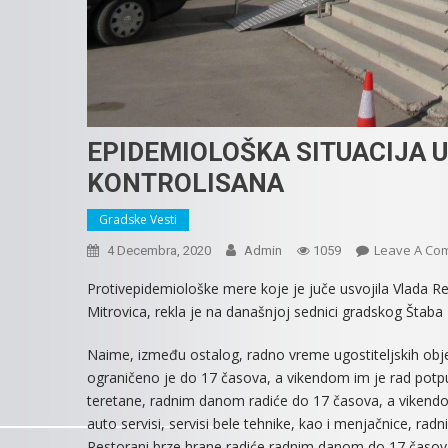
EPIDEMIOLOŠKA SITUACIJA 
KONTROLISANA
Gradske Vesti
Leave A Co
4 Decembra, 2020
Admin
1059
Protivepidemiološke mere koje je juče usvojila Vlada Re
Mitrovica, rekla je na današnjoj sednici gradskog Štaba
Naime, između ostalog, radno vreme ugostiteljskih objek
ograničeno je do 17 časova, a vikendom im je rad potpuno
teretane, radnim danom radiće do 17 časova, a vikendom 
auto servisi, servisi bele tehnike, kao i menjačnice, 
Restorani brze hrane radiće radnim danom do 17 časov