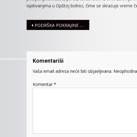
ispitivanjima u Opštoj bolnici, čime se skraćuje vreme č
Navigacija
PODRŠKA POKRAJINE ZA RAZVOJ ŠKOLSKOG SPORTA U SREMSKOJ MITROVICI
članaka
Komentariši
Vaša email adresa neće biti objavljivana.
Neophodna 
Komentar
*