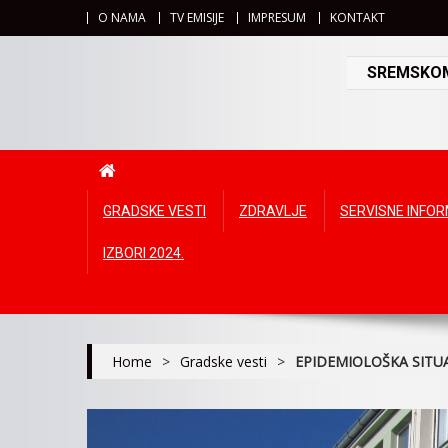
O NAMA
TV EMISIJE
IMPRESUM
KONTAKT
SREMSKOMI
GRADSKE VESTI
ZDRAVLJE
SERVISNE INFO
IZBORI 2024.
Home
>
Gradske vesti
>
EPIDEMIOLOŠKA SITU