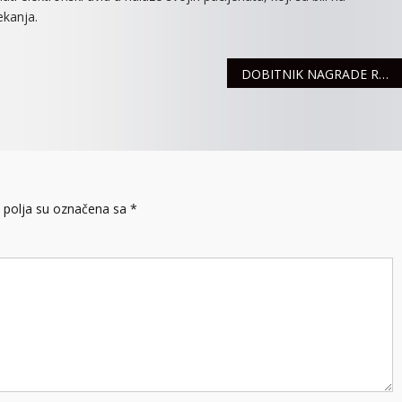
ekanja.
DOBITNIK NAGRADE RADIJSKI PRIJATELJ 2020 – MILOŠ RAJKOVIĆ
polja su označena sa
*