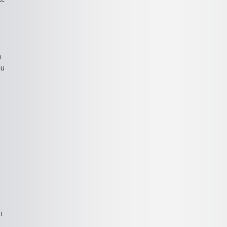
h
 u
i