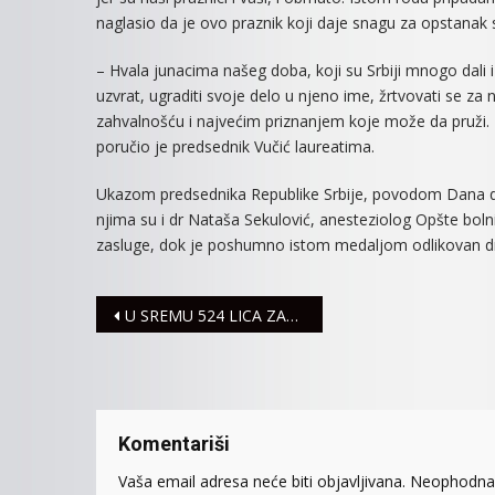
naglasio da je ovo praznik koji daje snagu za opstanak 
– Hvala junacima našeg doba, koji su Srbiji mnogo dali i 
uzvrat, ugraditi svoje delo u njeno ime, žrtvovati se za 
zahvalnošću i najvećim priznanjem koje može da pruži. N
poručio je predsednik Vučić laureatima.
Ukazom predsednika Republike Srbije, povodom Dana drž
njima su i dr Nataša Sekulović, anesteziolog Opšte bo
zasluge, dok je poshumno istom medaljom odlikovan dr A
Navigacija
U SREMU 524 LICA ZARAŽENO VIRUSOM KORONA
članaka
Komentariši
Vaša email adresa neće biti objavljivana.
Neophodna 