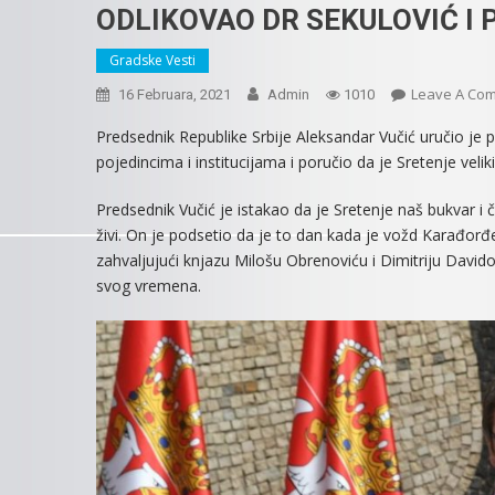
ODLIKOVAO DR SEKULOVIĆ I
Gradske Vesti
Leave A Co
16 Februara, 2021
Admin
1010
Predsednik Republike Srbije Aleksandar Vučić uručio je
pojedincima i institucijama i poručio da je Sretenje vel
Predsednik Vučić je istakao da je Sretenje naš bukvar i
živi. On je podsetio da je to dan kada je vožd Karađorđ
zahvaljujući knjazu Milošu Obrenoviću i Dimitriju David
svog vremena.