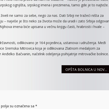
srpskog ognjišta, srpskog imena i prezimena, tamo gde je to najteže.
živeli ne samo za sebe, nego za nas. Dati Srbiji ne tražeći ništa za
nju – najviše je što neko za života može da uradi i zato Srbija odgova
jihova imena biće upisana u večnu knjigu časti, hrabrosti i hvale –
avnosti, odlikovano je 164 pojedinca, ustanova i udruženja. Međi
lnice Sremska Mitrovica koja je odlikovana Zlatnom medaljom za
nđelko Bačvanin, načelnik odeljenja psihijatrije mitrovačke bolnice.
OPŠTA BOLNICA U NOVOM PREKOGRANIČNOM PROJEKTU
polja su označena sa
*