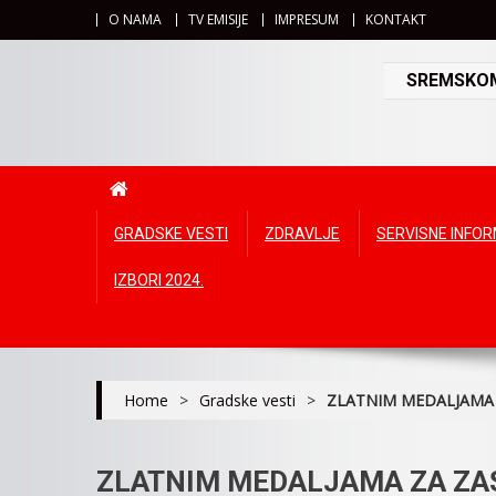
O NAMA
TV EMISIJE
IMPRESUM
KONTAKT
SREMSKOMI
GRADSKE VESTI
ZDRAVLJE
SERVISNE INFO
IZBORI 2024.
Home
>
Gradske vesti
>
ZLATNIM MEDALJAMA 
ZLATNIM MEDALJAMA ZA ZA