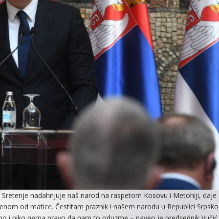
iju. Sretenje nadahnjuje naš narod na raspetom Kosovu i Metohiji, daje
jenom od matice. Čestitam praznik i našem narodu u Republici Srpsko
adamo i niko nema pravo da nam to oduzme – naveo je predsednik Vučić 