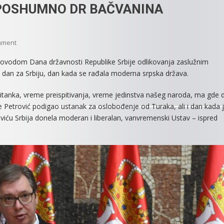
 POSHUMNO DR BAČVANINA
On
mment
ZLATNIM
 povodom Dana državnosti Republike Srbije odlikovanja zaslužnim
MEDALJAMA
iki dan za Srbiju, dan kada se rađala moderna srpska država.
ZA
ZASLUGE
 čitanka, vreme preispitivanja, vreme jedinstva našeg naroda, ma gde 
PREDSEDNIK
e Petrović podigao ustanak za oslobođenje od Turaka, ali i dan kada 
SRBIJE
oviću Srbija donela moderan i liberalan, vanvremenski Ustav – ispred
ODLIKOVAO
DR
SEKULOVIĆ
I
POSHUMNO
DR
BAČVANINA