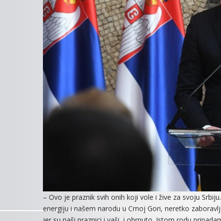
– Ovo je praznik svih onih koji vole i žive za svoju Srb
energiju i našem narodu u Crnoj Gori, neretko zaboravl
jer su naši praznici i vaši, i obrnuto. Istom rodu prip