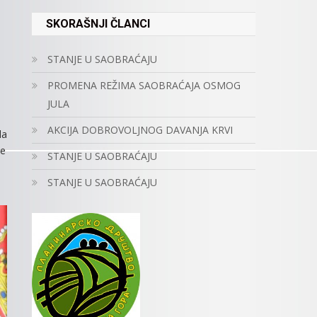
SKORAŠNJI ČLANCI
STANJE U SAOBRAĆAJU
PROMENA REŽIMA SAOBRAĆAJA OSMOG
JULA
AKCIJA DOBROVOLJNOG DAVANJA KRVI
da
je
STANJE U SAOBRAĆAJU
STANJE U SAOBRAĆAJU