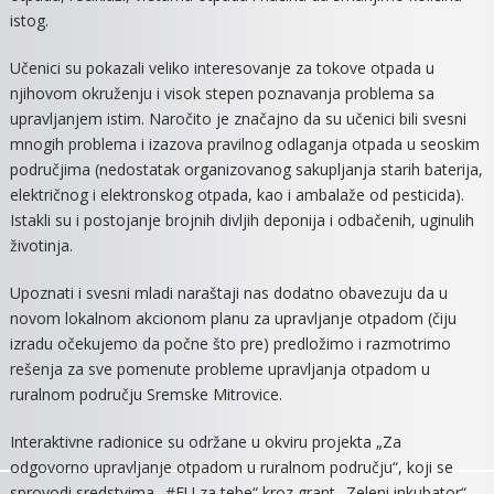
istog.
Učenici su pokazali veliko interesovanje za tokove otpada u
njihovom okruženju i visok stepen poznavanja problema sa
upravljanjem istim. Naročito je značajno da su učenici bili svesni
mnogih problema i izazova pravilnog odlaganja otpada u seoskim
područjima (nedostatak organizovanog sakupljanja starih baterija,
električnog i elektronskog otpada, kao i ambalaže od pesticida).
Istakli su i postojanje brojnih divljih deponija i odbačenih, uginulih
životinja.
Upoznati i svesni mladi naraštaji nas dodatno obavezuju da u
novom lokalnom akcionom planu za upravljanje otpadom (čiju
izradu očekujemo da počne što pre) predložimo i razmotrimo
rešenja za sve pomenute probleme upravljanja otpadom u
ruralnom području Sremske Mitrovice.
Interaktivne radionice su održane u okviru projekta „Za
odgovorno upravljanje otpadom u ruralnom području“, koji se
sprovodi sredstvima „#EU za tebe“ kroz grant „Zeleni inkubator“