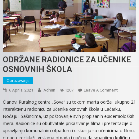
ODRŽANE RADIONICE ZA UČENIKE
OSNOVNIH ŠKOLA
Obrazovanje
On
Leave A Comment
6 Aprila, 2021
Admin
1207
ODRŽANE
Članovi Ruralnog centra „Sova“ su tokom marta održali ukupno 21
RADIONICE
interaktivnu radionicu za učenike osnovnih škola u Laćarku,
ZA
Noćaju i Šašincima, uz poštovanje svih propisanih epidemioloških
UČENIKE
mera. Radionice su obuhvatale prikazivanje filma i prezentacije o
OSNOVNIH
upravljanju komunalnim otpadom i diskusiju sa učenicima o filmu,
ŠKOLA
otpadu, reciklaži, vrstama otpada i načinu da smanjimo količinu