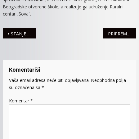
Beogradske otvorene škole, a realizuje ga udruženje Ruralni
centar „Sova“.
Navigacija
STANjE U SAOBRAĆAJU
PRIPREME ZA IZLOŽBU „APRILSKI RAT I PRVI DANI NDH“ PRIVODE SE KRAJU, OTKRIVANJE SPOMEN-KRSTA ZAKAZANO ZA 18. APRIL
članaka
Komentariši
Vaša email adresa neće biti objavljivana.
Neophodna polja
su označena sa
*
Komentar
*