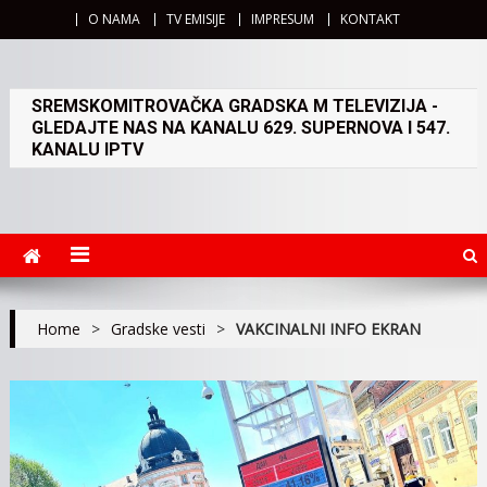
O NAMA
TV EMISIJE
IMPRESUM
KONTAKT
SREMSKOMITROVAČKA GRADSKA M TELEVIZIJA -
GLEDAJTE NAS NA KANALU 629. SUPERNOVA I 547.
KANALU IPTV
Home
>
Gradske vesti
>
VAKCINALNI INFO EKRAN