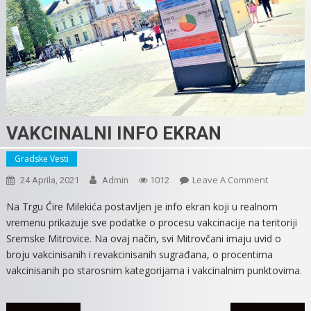
VAKCINALNI INFO EKRAN
Gradske Vesti
On
Leave A Comment
24 Aprila, 2021
Admin
1012
VAKCINALN
Na Trgu Ćire Milekića postavljen je info ekran koji u realnom
INFO
vremenu prikazuje sve podatke o procesu vakcinacije na teritoriji
EKRAN
Sremske Mitrovice. Na ovaj način, svi Mitrovčani imaju uvid o
broju vakcinisanih i revakcinisanih sugrađana, o procentima
vakcinisanih po starosnim kategorijama i vakcinalnim punktovima.