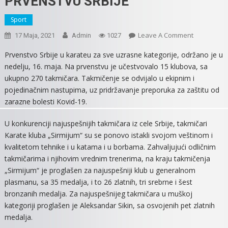
PRVENSTVU SRBIJE
Sport
On
Leave A Comment
17 Maja, 2021
Admin
1027
KARATE
Prvenstvo Srbije u karateu za sve uzrasne kategorije, održano je u
KLUB
nedelju, 16. maja. Na prvenstvu je učestvovalo 15 klubova, sa
„SIRMIJUM“
ukupno 270 takmičara. Takmičenje se odvijalo u ekipnim i
NAJUSPEŠNI
pojedinačnim nastupima, uz pridržavanje preporuka za zaštitu od
KLUB
zarazne bolesti Kovid-19.
NA
PRVENSTV
U konkurenciji najuspešnijih takmičara iz cele Srbije, takmičari
SRBIJE
Karate kluba „Sirmijum“ su se ponovo istakli svojom veštinom i
kvalitetom tehnike i u katama i u borbama. Zahvaljujući odličnim
takmičarima i njihovim vrednim trenerima, na kraju takmičenja
„Sirmijum“ je proglašen za najuspešniji klub u generalnom
plasmanu, sa 35 medalja, i to 26 zlatnih, tri srebrne i šest
bronzanih medalja. Za najuspešnijeg takmičara u muškoj
kategoriji proglašen je Aleksandar Sikin, sa osvojenih pet zlatnih
medalja.