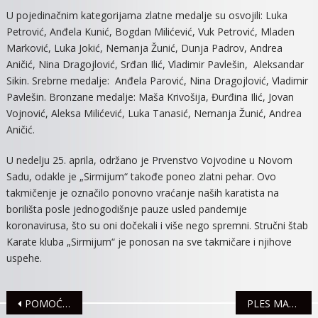
U pojedinačnim kategorijama zlatne medalje su osvojili: Luka
Petrović, Anđela Kunić, Bogdan Milićević, Vuk Petrović, Mladen
Marković, Luka Jokić, Nemanja Žunić, Dunja Padrov, Andrea
Aničić, Nina Dragojlović, Srđan Ilić, Vladimir Pavlešin, Aleksandar
Sikin. Srebrne medalje: Anđela Parović, Nina Dragojlović, Vladimir
Pavlešin. Bronzane medalje: Maša Krivošija, Đurđina Ilić, Jovan
Vojnović, Aleksa Milićević, Luka Tanasić, Nemanja Žunić, Andrea
Aničić.
U nedelju 25. aprila, održano je Prvenstvo Vojvodine u Novom
Sadu, odakle je „Sirmijum“ takođe poneo zlatni pehar. Ovo
takmičenje je označilo ponovno vraćanje naših karatista na
borilišta posle jednogodišnje pauze usled pandemije
koronavirusa, što su oni dočekali i više nego spremni. Stručni štab
Karate kluba „Sirmijum“ je ponosan na sve takmičare i njihove
uspehe.
Navigacija
POMOĆ LOKALNE SAMOUPRAVE PORODICI STRADALE DEVOJČICE IZ ŠAŠINACA
PLES MATURANATA U PETAK, 21.MAJA NA GRADSKOM TRGU