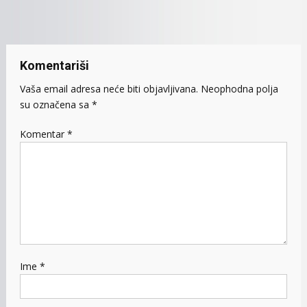
članaka
Komentariši
Vaša email adresa neće biti objavljivana.
Neophodna polja
su označena sa
*
Komentar
*
Ime
*