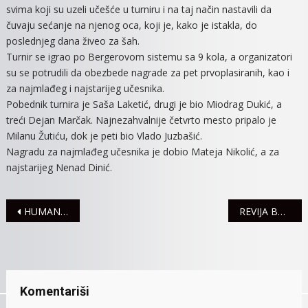
svima koji su uzeli učešće u turniru i na taj način nastavili da
čuvaju sećanje na njenog oca, koji je, kako je istakla, do
poslednjeg dana živeo za šah.
Turnir se igrao po Bergerovom sistemu sa 9 kola, a organizatori
su se potrudili da obezbede nagrade za pet prvoplasiranih, kao i
za najmlađeg i najstarijeg učesnika.
Pobednik turnira je Saša Laketić, drugi je bio Miodrag Dukić, a
treći Dejan Marčak. Najnezahvalnije četvrto mesto pripalo je
Milanu Žutiću, dok je peti bio Vlado Juzbašić.
Nagradu za najmlađeg učesnika je dobio Mateja Nikolić, a za
najstarijeg Nenad Dinić.
Navigacija
HUMANITARNI KONCERT “ZA NAŠE DEVOJČICE” 8.APRILA
REVIJA BOKSA U SREMSKOJ MITROVICI
članaka
Komentariši