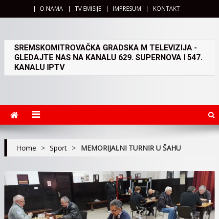
O NAMA
TV EMISIJE
IMPRESUM
KONTAKT
SREMSKOMITROVAČKA GRADSKA M TELEVIZIJA -
GLEDAJTE NAS NA KANALU 629. SUPERNOVA I 547.
KANALU IPTV
Home
>
Sport
>
MEMORIJALNI TURNIR U ŠAHU