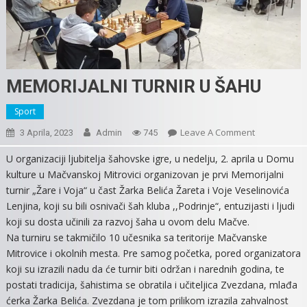
MEMORIJALNI TURNIR U ŠAHU
Sport
On
Leave A Comment
3 Aprila, 2023
Admin
745
MEMORIJALN
U organizaciji ljubitelja šahovske igre, u nedelju, 2. aprila u Domu
TURNIR
kulture u Mačvanskoj Mitrovici organizovan je prvi Memorijalni
U
turnir „Žare i Voja“ u čast Žarka Belića Žareta i Voje Veselinovića
ŠAHU
Lenjina, koji su bili osnivači šah kluba ,,Podrinje“, entuzijasti i ljudi
koji su dosta učinili za razvoj šaha u ovom delu Mačve.
Na turniru se takmičilo 10 učesnika sa teritorije Mačvanske
Mitrovice i okolnih mesta. Pre samog početka, pored organizatora
koji su izrazili nadu da će turnir biti održan i narednih godina, te
postati tradicija, šahistima se obratila i učiteljica Zvezdana, mlađa
ćerka Žarka Belića. Zvezdana je tom prilikom izrazila zahvalnost