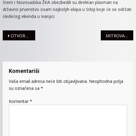
Srem i Novosadska ŽKA obezbedili su direktan plasman na
državno prvenstvo osam najboljih ekipa u Srbiji koje će se održati
sledećeg vikenda u Ivanjici.
Navigacija
OTVORENA SEZONA VOŽNJE MOTOCIKALA U SREMSKOJ MITROVICI
MITROVAČKE ODBOJKAŠICE PREDVODILE KADETSKU REPREZENTACIJU DO PLASMANA NA EVROPSKO PRVENSTVO
članaka
Komentariši
Vaša email adresa neće biti objavljivana.
Neophodna polja
su označena sa
*
Komentar
*