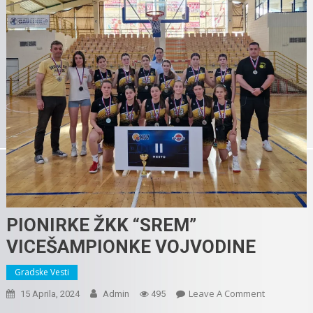
PIONIRKE ŽKK “SREM”
VICEŠAMPIONKE VOJVODINE
Gradske Vesti
On
Leave A Comment
15 Aprila, 2024
Admin
495
PIONIRKE