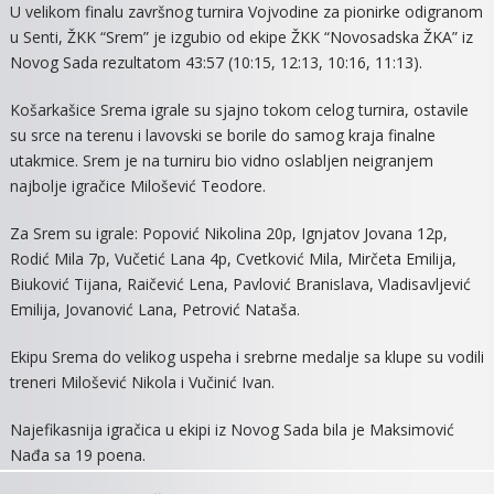
U velikom finalu završnog turnira Vojvodine za pionirke odigranom
ŽKK
u Senti, ŽKK “Srem” je izgubio od ekipe ŽKK “Novosadska ŽKA” iz
“SREM”
Novog Sada rezultatom 43:57 (10:15, 12:13, 10:16, 11:13).
VICEŠAMPI
VOJVODINE
Košarkašice Srema igrale su sjajno tokom celog turnira, ostavile
su srce na terenu i lavovski se borile do samog kraja finalne
utakmice. Srem je na turniru bio vidno oslabljen neigranjem
najbolje igračice Milošević Teodore.
Za Srem su igrale:
Popović Nikolina 20p, Ignjatov Jovana 12p,
Rodić Mila 7p, Vučetić Lana 4p, Cvetković Mila, Mirčeta Emilija,
Biuković Tijana, Raičević Lena, Pavlović Branislava, Vladisavljević
Emilija, Jovanović Lana, Petrović Nataša.
Ekipu Srema do velikog uspeha i srebrne medalje sa klupe su vodili
treneri Milošević Nikola i Vučinić Ivan.
Najefikasnija igračica u ekipi iz Novog Sada bila je Maksimović
Nađa sa 19 poena.