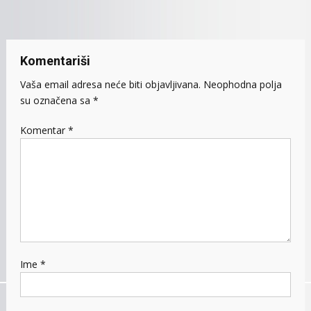
članaka
Komentariši
Vaša email adresa neće biti objavljivana.
Neophodna polja
su označena sa
*
Komentar
*
Ime
*