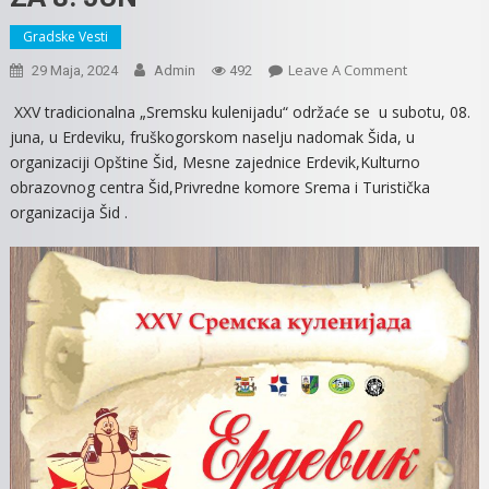
Gradske Vesti
On
Leave A Comment
29 Maja, 2024
Admin
492
SREMSKA
XXV tradicionalna „Sremsku kulenijadu“ održaće se u subotu, 08.
KULENIJADA
juna, u Erdeviku, fruškogorskom naselju nadomak Šida, u
ZAKAZANA
organizaciji Opštine Šid, Mesne zajednice Erdevik,Kulturno
ZA
obrazovnog centra Šid,Privredne komore Srema i Turistička
8.
organizacija Šid .
JUN