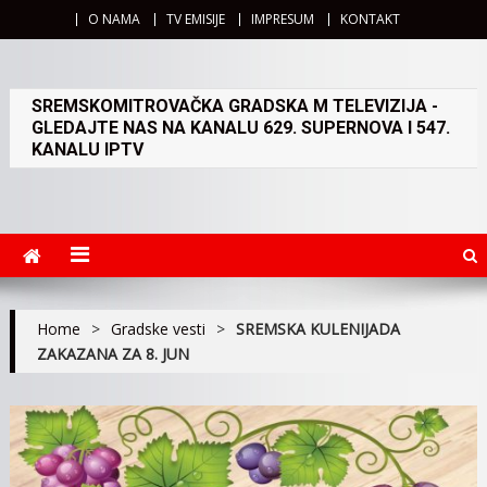
O NAMA
TV EMISIJE
IMPRESUM
KONTAKT
SREMSKOMITROVAČKA GRADSKA M TELEVIZIJA -
GLEDAJTE NAS NA KANALU 629. SUPERNOVA I 547.
KANALU IPTV
Home
>
Gradske vesti
>
SREMSKA KULENIJADA
ZAKAZANA ZA 8. JUN