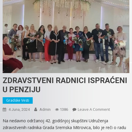
ZDRAVSTVENI RADNICI ISPRAĆENI
U PENZIJU
Gradske Vesti
On
Leave A Comment
4 Juna, 2024
Admin
1386
ZDRAVSTVEN
Na nedavno održanoj 42. godišnjoj skupštini Udruženja
RADNICI
zdravstvenih radnika Grada Sremska Mitrovica, bilo je reči o radu
ISPRAĆENI