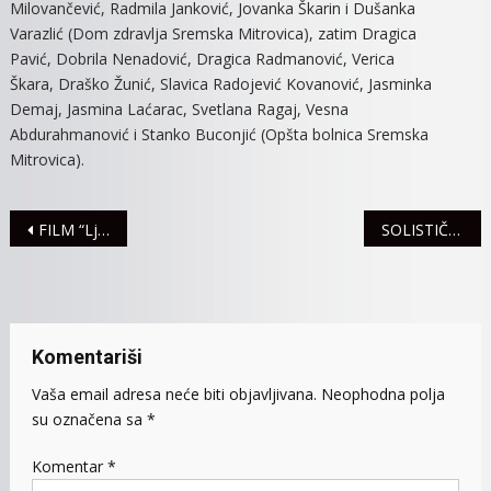
Milovančević, Radmila Janković, Jovanka Škarin i Dušanka
Varazlić (Dom zdravlja Sremska Mitrovica), zatim Dragica
Pavić, Dobrila Nenadović, Dragica Radmanović, Verica
Škara, Draško Žunić, Slavica Radojević Kovanović, Jasminka
Demaj, Jasmina Laćarac, Svetlana Ragaj, Vesna
Abdurahmanović i Stanko Buconjić (Opšta bolnica Sremska
Mitrovica).
Navigacija
FILM “LjUBAV TVOJA I NEPOSLUŠNOST MOJA” PRED MITROVČANIMA
SOLISTIČKI KONCERT ISIDORE KOZLINE UMITROVAČKOJ GALERIJI
članaka
Komentariši
Vaša email adresa neće biti objavljivana.
Neophodna polja
su označena sa
*
Komentar
*