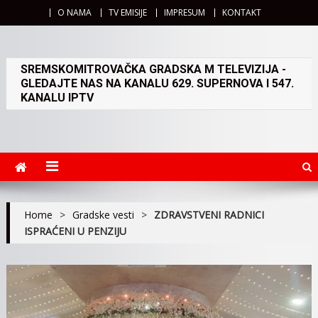
O NAMA
TV EMISIJE
IMPRESUM
KONTAKT
SREMSKOMITROVAČKA GRADSKA M TELEVIZIJA -
GLEDAJTE NAS NA KANALU 629. SUPERNOVA I 547.
KANALU IPTV
Home
>
Gradske vesti
>
ZDRAVSTVENI RADNICI
ISPRAĆENI U PENZIJU