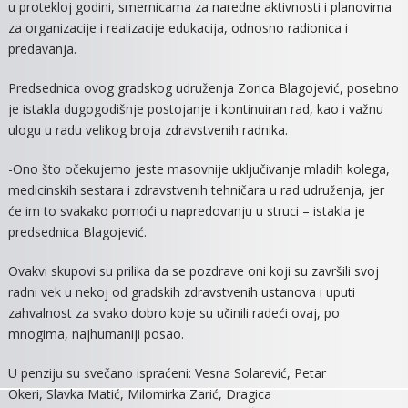
u protekloj godini, smernicama za naredne aktivnosti i planovima
U
za organizacije i realizacije edukacija, odnosno radionica i
PENZIJU
predavanja.
Predsednica ovog gradskog udruženja Zorica Blagojević, posebno
je istakla dugogodišnje postojanje i kontinuiran rad, kao i važnu
ulogu u radu velikog broja zdravstvenih radnika.
-Ono što očekujemo jeste masovnije uključivanje mladih kolega,
medicinskih sestara i zdravstvenih tehničara u rad udruženja, jer
će im to svakako pomoći u napredovanju u struci – istakla je
predsednica Blagojević.
Ovakvi skupovi su prilika da se pozdrave oni koji su završili svoj
radni vek u nekoj od gradskih zdravstvenih ustanova i uputi
zahvalnost za svako dobro koje su učinili radeći ovaj, po
mnogima, najhumaniji posao.
U penziju su svečano ispraćeni: Vesna Solarević, Petar
Okeri, Slavka Matić, Milomirka Zarić, Dragica