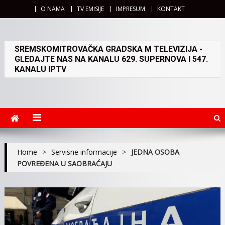
O NAMA
TV EMISIJE
IMPRESUM
KONTAKT
SREMSKOMITROVAČKA GRADSKA M TELEVIZIJA -
GLEDAJTE NAS NA KANALU 629. SUPERNOVA I 547.
KANALU IPTV
Home
>
Servisne informacije
>
JEDNA OSOBA
POVREĐENA U SAOBRAĆAJU