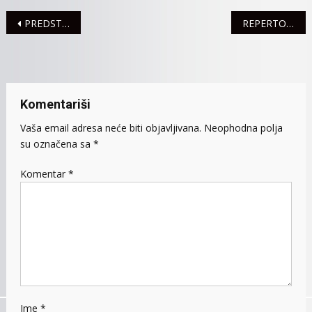
Navigacija
PREDSTAVLJENA MEDICINSKA BAZA PODATAKA
REPERTOAR POZORIŠTA DO KRAJA APRILA
članaka
Komentariši
Vaša email adresa neće biti objavljivana.
Neophodna polja
su označena sa
*
Komentar
*
Ime
*