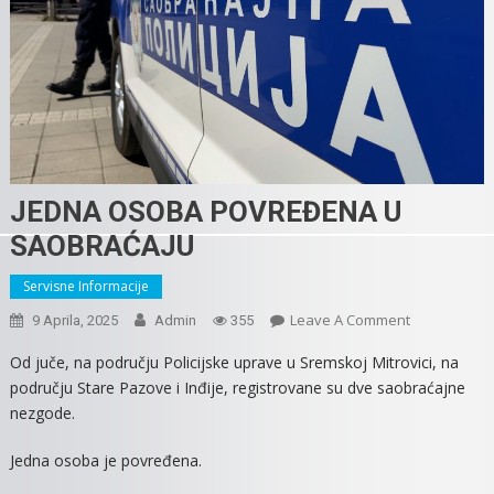
JEDNA OSOBA POVREĐENA U
SAOBRAĆAJU
Servisne Informacije
On
Leave A Comment
9 Aprila, 2025
Admin
355
JEDNA
Od juče, na području Policijske uprave u Sremskoj Mitrovici, na
OSOBA
području Stare Pazove i Inđije, registrovane su dve saobraćajne
POVREĐENA
nezgode.
U
SAOBRAĆAJ
Jedna osoba je povređena.