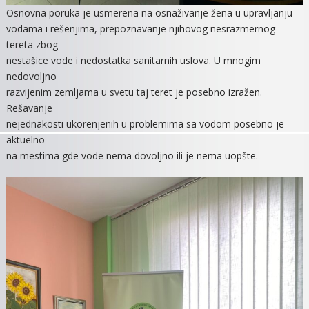
Osnovna poruka je usmerena na osnaživanje žena u upravljanju
vodama i rešenjima, prepoznavanje njihovog nesrazmernog
tereta zbog
nestašice vode i nedostatka sanitarnih uslova. U mnogim
nedovoljno
razvijenim zemljama u svetu taj teret je posebno izražen.
Rešavanje
nejednakosti ukorenjenih u problemima sa vodom posebno je
aktuelno
na mestima gde vode nema dovoljno ili je nema uopšte.