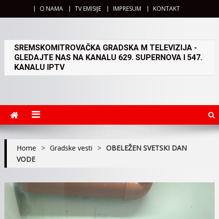
O NAMA
TV EMISIJE
IMPRESUM
KONTAKT
SREMSKOMITROVAČKA GRADSKA M TELEVIZIJA -
GLEDAJTE NAS NA KANALU 629. SUPERNOVA I 547.
KANALU IPTV
Home
>
Gradske vesti
>
OBELEŽEN SVETSKI DAN
VODE