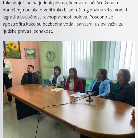
fokusirajući se na jednak pristup, liderstvo i učešće žena u
donošenju odluka o vodi kako bi se rešila globalna kriza vode i
izgradila budućnost ravnopravnosti polova. Posebno se
apostrofira kako su bezbedna voda i sanitarni uslovi važni za
ljudska prava i jednakost.