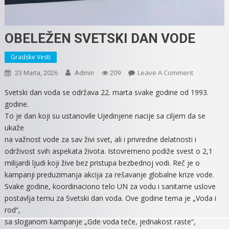
OBELEŽEN SVETSKI DAN VODE
Gradske Vesti
On
Leave A Comment
23 Marta, 2026
Admin
209
OBELEŽEN
Svetski dan voda se održava 22. marta svake godine od 1993.
SVETSKI
godine.
DAN
To je dan koji su ustanovile Ujedinjene nacije sa ciljem da se
VODE
ukaže
na važnost vode za sav živi svet, ali i privredne delatnosti i
održivost svih aspekata života. Istovremeno podiže svest o 2,1
milijardi ljudi koji žive bez pristupa bezbednoj vodi. Reč je o
kampanji preduzimanja akcija za rešavanje globalne krize vode.
Svake godine, koordinaciono telo UN za vodu i sanitarne uslove
postavlja temu za Svetski dan voda. Ove godine tema je „Voda i
rod“,
sa sloganom kampanje „Gde voda teče, jednakost raste“,