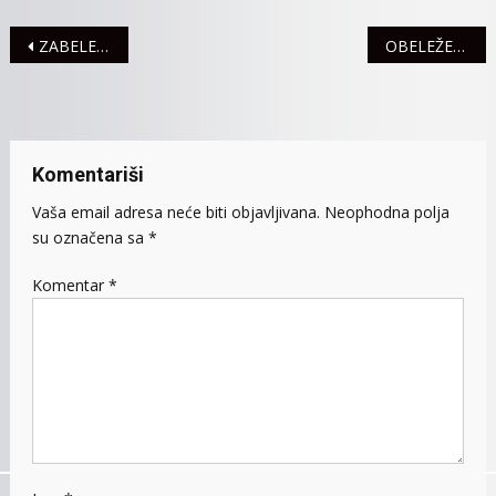
ROĐENO
11
Navigacija
ZABELEŽENE 2 SAOBRAĆAJNE NEZGODE
OBELEŽEN SVETSKI DAN VODE
BEBA!
članaka
Komentariši
Vaša email adresa neće biti objavljivana.
Neophodna polja
su označena sa
*
Komentar
*