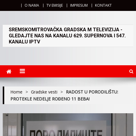
O NAMA
TV EMISIJE
IMPRESUM
KONTAKT
SREMSKOMITROVAČKA GRADSKA M TELEVIZIJA -
GLEDAJTE NAS NA KANALU 629. SUPERNOVA I 547.
KANALU IPTV
Home
>
Gradske vesti
>
RADOST U PORODILIŠTU:
PROTEKLE NEDELJE ROĐENO 11 BEBA!