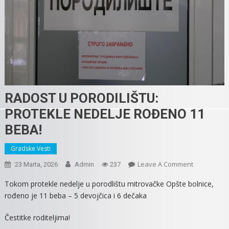
RADOST U PORODILIŠTU:
PROTEKLE NEDELJE ROĐENO 11
BEBA!
Gradske Vesti
On
Leave A Comment
23 Marta, 2026
Admin
237
RADOST
Tokom protekle nedelje u porodlištu mitrovačke Opšte bolnice,
U
rođeno je 11 beba – 5 devojčica i 6 dečaka
PORODILIŠT
PROTEKLE
Čestitke roditeljima!
NEDELJE