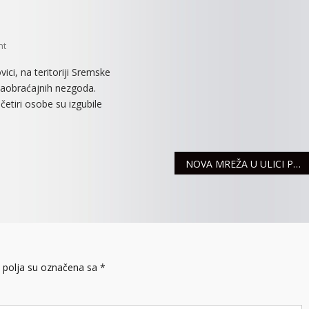
On
nt
STANJE
ici, na teritoriji Sremske
U
 saobraćajnih nezgoda.
SAOBRAĆAJU
etiri osobe su izgubile
NOVA MREŽA U ULICI PETRA PRERADOVIĆA
polja su označena sa
*