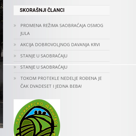
SKORAŠNJI ČLANCI
PROMENA REŽIMA SAOBRAĆAJA OSMOG
JULA
AKCIJA DOBROVOLJNOG DAVANJA KRVI
STANJE U SAOBRAĆAJU
STANJE U SAOBRAĆAJU
TOKOM PROTEKLE NEDELJE ROĐENA JE
ČAK DVADESET I JEDNA BEBA!