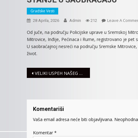
Gradske Vesti
Leave A Comme
28 Aprila, 2026
Admin
212
Od juče, na području Policijske uprave u Sremskoj Mitrov
Mitrovice, Inđije, Pećinaca i Rume, registrovano je pet
U saobraćajnoj nesreći na području Sremske Mitrovice, č
život.
Navigacija
VELIKI USPEH NAŠEG PLIVAČA BOŠKA ĐEKIĆA
članaka
Komentariši
Vaša email adresa neće biti objavljivana.
Neophodna 
Komentar
*