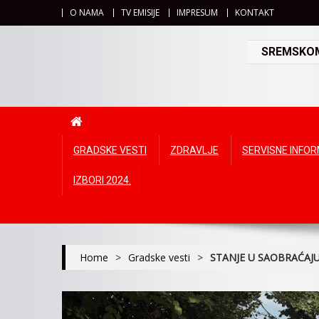
O NAMA
TV EMISIJE
IMPRESUM
KONTAKT
SREMSKOMI
GRADSKE VESTI
ZDRAVLJE
SERVISNE INFO
IZBORI 2024.
Home
>
Gradske vesti
>
STANJE U SAOBRAĆAJ