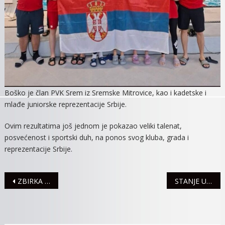
Boško je član PVK Srem iz Sremske Mitrovice, kao i kadetske i
mlađe juniorske reprezentacije Srbije.
Ovim rezultatima još jednom je pokazao veliki talenat,
posvećenost i sportski duh, na ponos svog kluba, grada i
reprezentacije Srbije.
Navigacija
ZBIRKA PESAMA “ISPRIČAJ SEBI” SLAĐANE MILENKOVIĆ PROMOVISANA U BEOGRADU
STANJE U SAOBRAĆAJU
članaka