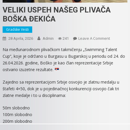
VELIKI USPEH NAŠEG PLIVAČA
BOŠKA ĐEKIĆA
Gradske Vesti
On
Leave A Comment
28 Aprila, 2026
Admin
241
VELIKI
Na međunarodnom plivačkom takmičenju „Swimming Talent
USPEH
Cup“, koje je održano u Burgasu u Bugarskoj u periodu od 24. do
NAŠEG
26.04.2026. godine, Boško je kao član reprezentacije Srbije
PLIVAČA
ostvario izuzetne rezultate.
BOŠKA
ĐEKIĆA
Zajedno sa reprezentacijom Srbije osvojio je zlatnu medalju u
štafeti 4×50, dok je u pojedinačnoj konkurenciji osvojio čak tri
zlatne medalje i to u disciplinama:
50m slobodno
100m slobodno
200m slobodno