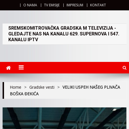
O NAMA
TV EMISIJE
IMPRESUM
KONTAKT
SREMSKOMITROVAČKA GRADSKA M TELEVIZIJA -
GLEDAJTE NAS NA KANALU 629. SUPERNOVA I 547.
KANALU IPTV
Home
>
Gradske vesti
>
VELIKI USPEH NAŠEG PLIVAČA
BOŠKA ĐEKIĆA