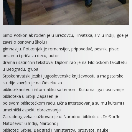
Simo Potkonjak rođen je u Brezovcu, Hrvatska, živi u Inđiji, gde je
završio osnovnu školu i
gimnaziju. Potkonjak je romansijer, pripovedač, pesnik, pisac
pesama i priča za decu, autor
drama i satiričnih tekstova. Diplomirao je na Filološkom fakultetu
u Beogradu, grupa
Srpskohrvatski jezik i jugoslovenske književnosti, a magistarske
studije završio je na Odseku za
bibliotekarstvo i informatiku sa temom: Kulturna liga i osnivanje
biblioteka u Srbiji. Zapažen je
po svom bibliotečkom radu. Lična interesovanja su mu kulturni i
umetnički aspekti obrazovanja.
Za radnog veka službovao je u: Narodnoj biblioteci „Dr Đorđe
Natošević” u Inđiji, Narodnoj
biblioteci Srbije, Beograd i Ministarstvu prosvete, nauke i