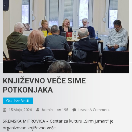
KNJIŽEVNO VEČE SIME
POTKONJAKA
Gradske Vesti
On
Leave A Comment
15 Maja, 2026
Admin
195
KNJIŽEVNO
SREMSKA MITROVICA – Centar za kulturu „Sirmijumart“ je
VEČE
organizovao književno veče
SIME