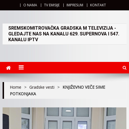
O NAMA
TV EMISIJE
IMPRESUM
KONTAKT
SREMSKOMITROVAČKA GRADSKA M TELEVIZIJA -
GLEDAJTE NAS NA KANALU 629. SUPERNOVA I 547.
KANALU IPTV
Home
>
Gradske vesti
>
KNJIŽEVNO VEČE SIME
POTKONJAKA