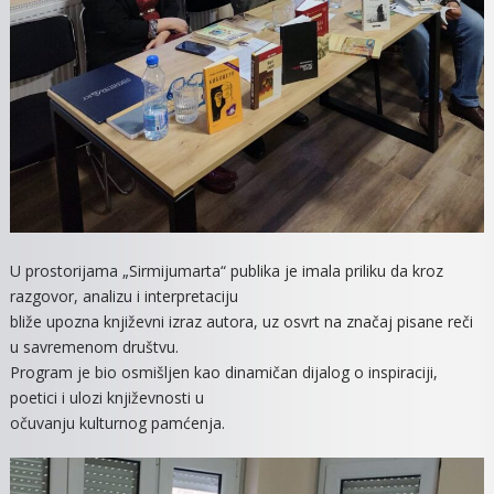
U prostorijama „Sirmijumarta“ publika je imala priliku da kroz
razgovor, analizu i interpretaciju
bliže upozna književni izraz autora, uz osvrt na značaj pisane reči
u savremenom društvu.
Program je bio osmišljen kao dinamičan dijalog o inspiraciji,
poetici i ulozi književnosti u
očuvanju kulturnog pamćenja.