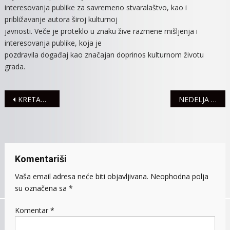
interesovanja publike za savremeno stvaralaštvo, kao i
približavanje autora široj kulturnoj
javnosti. Veče je proteklo u znaku žive razmene mišljenja i
interesovanja publike, koja je
pozdravila događaj kao značajan doprinos kulturnom životu
grada.
Navigacija
KRETANJEM DO ZDRAVLJA
NEDELJA OTVORENIH VRATA ZA HPV VAKCINACIJU
članaka
Komentariši
Vaša email adresa neće biti objavljivana.
Neophodna polja
su označena sa
*
Komentar
*