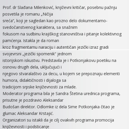
Prof. dr Slađana Milenković, književni kritičar, posebnu pažnju
posvetila je romanu „Ničija
sreća“, koji je sagledan kao prozno delo dokumentarno-
svedočanstvenog karaktera, sa snažnim
fokusom na sudbinu krajiškog stanovništva i pitanje kolektivnog
pamćenja. Istakla je da roman
kroz fragmentarnu naraciju i autentičan jezički izraz gradi
svojevrsni „jezički spomenik“ jednom
istorijskom iskustvu. Predstavila je i Potkonjakovu poetiku na
osnovu drugih dela, uključujući i
njegovo stvaralaštvo za decu, u kojem se prepoznaju elementi
humora, didaktičnosti i dijaloga sa
tradicijom srpske književnosti za mlade.
Moderator programa bila je Sandra Štetina urednica programa,
prisutne je pozdravio Aleksandar
Budošan direktor. Odlomke iz dela Sime Potkonjaka čitao je
glumac Aleksandar Krstajić.
Organizatori su istakli da je cilj ovakvih programa promocija
književnosti i podsticanje