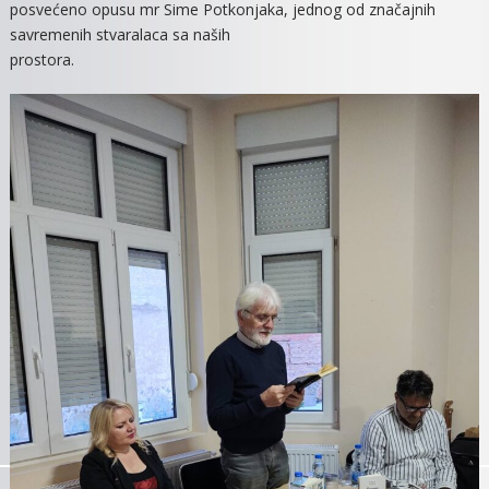
posvećeno opusu mr Sime Potkonjaka, jednog od značajnih
POTKONJAK
savremenih stvaralaca sa naših
prostora.