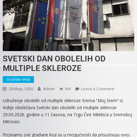
SVETSKI DAN OBOLELIH OD
MULTIPLE SKLEROZE
Gradske Vesti
On
Leave A Comment
28 Maja, 2026
Admin
164
SVETSKI
Udruženje obolelih od multiple skleroze Srema ”Moj Srem” iz
DAN
Inđije obeležava Svetski dan obolelih od multiple skleroze
OBOLELIH
29.05.2026. godine u 11 časova, na Trgu Ćire Milekića u Sremskoj
OD
Mitrovici.
MULTIPLE
SKLEROZE
Pozivamo sve građane koji su u mogućnosti da prisustvuju ovoj