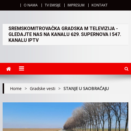
O NAMA
TV EMISIJE
IMPRESUM
KONTAKT
SREMSKOMITROVAČKA GRADSKA M TELEVIZIJA -
GLEDAJTE NAS NA KANALU 629. SUPERNOVA I 547.
KANALU IPTV
Home
>
Gradske vesti
>
STANJE U SAOBRAĆAJU