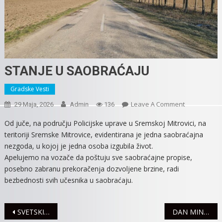
STANJE U SAOBRAĆAJU
Gradske Vesti
On
Leave A Comment
29 Maja, 2026
Admin
136
STANJE
Od juče, na području Policijske uprave u Sremskoj Mitrovici, na
U
teritoriji Sremske Mitrovice, evidentirana je jedna saobraćajna
SAOBRAĆAJ
nezgoda, u kojoj je jedna osoba izgubila život.
Apelujemo na vozače da poštuju sve saobraćajne propise,
posebno zabranu prekoračenja dozvoljene brzine, radi
bezbednosti svih učesnika u saobraćaju.
Navigacija
SVETSKI DAN OBOLELIH OD MULTIPLE SKLEROZE
DAN MINISTARSTVA UNUTRAŠNJIH POSLOVA