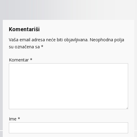
članaka
Komentariši
Vaša email adresa neće biti objavljivana.
Neophodna polja
su označena sa
*
Komentar
*
Ime
*