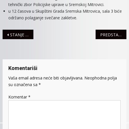
tehnički zbor Policijske uprave u Sremskoj Mitrovici.
u 12 časova u Skupštini Grada Sremska Mitrovica, sala 3 biće
održano polaganje svečane zakletve.
Navigacija
STANJE U SAOBRAĆAJU
PREDSTAVLJANJE KNJIGE DRAGANA KORUGE
članaka
Komentariši
Vaša email adresa neće biti objavljivana.
Neophodna polja
su označena sa
*
Komentar
*