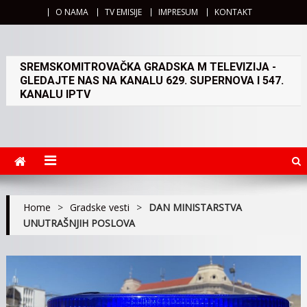
O NAMA
TV EMISIJE
IMPRESUM
KONTAKT
SREMSKOMITROVAČKA GRADSKA M TELEVIZIJA -
GLEDAJTE NAS NA KANALU 629. SUPERNOVA I 547.
KANALU IPTV
Home
>
Gradske vesti
>
DAN MINISTARSTVA
UNUTRAŠNJIH POSLOVA