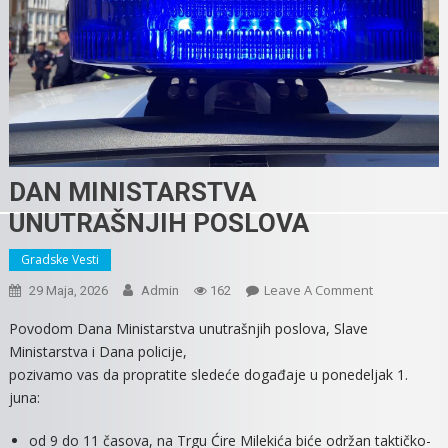
DAN MINISTARSTVA
UNUTRAŠNJIH POSLOVA
Gradske Vesti
On
Leave A Comment
29 Maja, 2026
Admin
162
DAN
Povodom Dana Ministarstva unutrašnjih poslova, Slave
MINISTARST
Ministarstva i Dana policije,
UNUTRAŠNJI
pozivamo vas da propratite sledeće događaje u ponedeljak 1.
POSLOVA
juna:
od 9 do 11 časova, na Trgu Ćire Milekića biće održan taktičko-