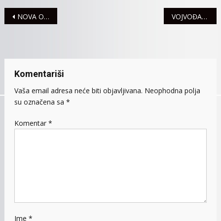
Navigacija
NOVA OPREMA ZA KVALITETNIJE LEČENJE PACIJENATA U MITROVAČKOJ BOLNICI
VOJVOĐANSKI JAVNI SERVIS OD NOVEMBRA U NOVOJ ZGRADI
članaka
Komentariši
Vaša email adresa neće biti objavljivana.
Neophodna polja
su označena sa
*
Komentar
*
Ime
*