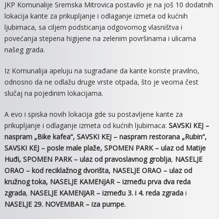
JKP Komunalije Sremska Mitrovica postavilo je na još 10 dodatnih
KANTE
lokacija kante za prikupljanje i odlaganje izmeta od kućnih
ZA
ljubimaca, sa ciljem podsticanja odgovornog vlasništva i
PRIKUP
povećanja stepena higijene na zelenim površinama i ulicama
I
našeg grada.
ODLAG
IZMET
Iz Komunalija apeluju na sugrađane da kante koriste pravilno,
OD
odnosno da ne odlažu druge vrste otpada, što je veoma čest
KUĆNI
slučaj na pojedinim lokacijama.
ŽIVOTI
A evo i spiska novih lokacija gde su postavljene kante za
prikupljanje i odlaganje izmeta od kućnih ljubimaca:
SAVSKI KEJ –
naspram „Bike kafea“, SAVSKI KEJ – naspram restorana „Rubin“,
SAVSKI KEJ – posle male plaže, SPOMEN PARK – ulaz od Matije
Huđi, SPOMEN PARK – ulaz od pravoslavnog groblja
,
NASELJE
ORAO – kod reciklažnog dvorišta, NASELJE ORAO – ulaz od
kružnog toka, NASELJE KAMENJAR – između prva dva reda
zgrada
,
NASELJE KAMENJAR – između 3. i 4. reda zgrada
i
NASELJE 29. NOVEMBAR – iza pumpe.