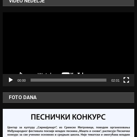
VIDEO NEDELJE
Video
Player
00:00
02:01
FOTO DANA