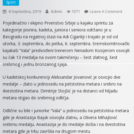
Sport
On
Leave A Comment
8 Septembra, 2019
Admin
1371
ODLIČ
Pojedinačno i ekipno Prvenstvo Srbije u kajaku sprintu za
VALOV
kategorije pionira, kadeta, juniora i seniora održano je u
13
Beogradu na regatnoj stazi na Adi Ciganliji i trajalo je od od
MEDAL
utorka, 3. septembra, do petka, 6. septembra. Sremskomitrovački
SA
kajakaši “Vala” predvođeni trenerom Nenadom Kosijerom osvojili
PRVEN
su čak 13 medalja na ovom takmičenju – šest zlatnog, šest
SRBIJE
srebrnog i jednu bronzanog sjaja.
U kadetskoj konkurenciji Aleksandar Jovanović je osvojio dve
medalje – zlato u jednosedu na petstotina metara i srebro na
dvestotina metara. Dimitrije Stojšić je na distanci od hiljadu
metara stigao do srebrnog odličja.
Odlične su bile i juniorke “Vala” u jednosedu na petstotina metara
gde je Anastazija Bajuk osvojila zlatnu, a Olivera Mihajlović
srebrnu medalju. Anastazija je do medalje došla i na dvestotina
metara gde je trku završila na drugom mestu.