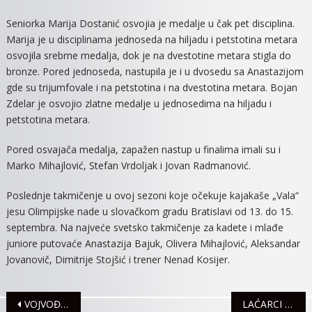
Seniorka Marija Dostanić osvojia je medalje u čak pet disciplina.
Marija je u disciplinama jednoseda na hiljadu i petstotina metara
osvojila srebrne medalja, dok je na dvestotine metara stigla do
bronze. Pored jednoseda, nastupila je i u dvosedu sa Anastazijom
gde su trijumfovale i na petstotina i na dvestotina metara. Bojan
Zdelar je osvojio zlatne medalje u jednosedima na hiljadu i
petstotina metara.
Pored osvajača medalja, zapažen nastup u finalima imali su i
Marko Mihajlović, Stefan Vrdoljak i Jovan Radmanović.
Poslednje takmičenje u ovoj sezoni koje očekuje kajakaše „Vala“
jesu Olimpijske nade u slovačkom gradu Bratislavi od 13. do 15.
septembra. Na najveće svetsko takmičenje za kadete i mlađe
juniore putovaće Anastazija Bajuk, Olivera Mihajlović, Aleksandar
Jovanovič, Dimitrije Stojšić i trener Nenad Kosijer.
Navigacija
VOJVOĐANSKI JAVNI SERVIS OD NOVEMBRA U NOVOJ ZGRADI
LAĆARCI POMAŽU SVOJ RUKOMETNI KLUB