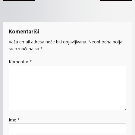
članaka
Komentariši
Vaša email adresa neće biti objavljivana.
Neophodna polja
su označena sa
*
Komentar
*
Ime
*