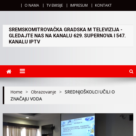
O NAMA
TV EMISIJE
IMPRESUM
KONTAKT
SREMSKOMITROVAČKA GRADSKA M TELEVIZIJA -
GLEDAJTE NAS NA KANALU 629. SUPERNOVA I 547.
KANALU IPTV
Home
>
Obrazovanje
>
SREDNJOŠKOLCI UČILI O
ZNAČAJU VODA