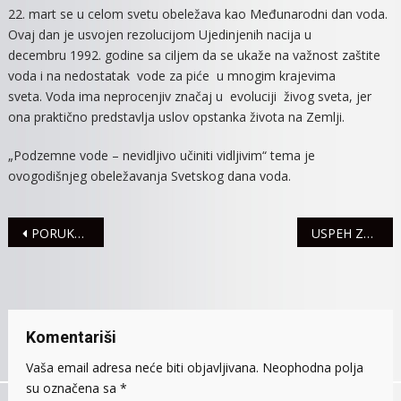
22. mart se u celom svetu obeležava kao Međunarodni dan voda.
Ovaj dan je usvojen rezolucijom Ujedinjenih nacija u
decembru 1992. godine sa ciljem da se ukaže na važnost zaštite
voda i na nedostatak vode za piće u mnogim krajevima
sveta. Voda ima neprocenjiv značaj u evoluciji živog sveta, jer
ona praktično predstavlja uslov opstanka života na Zemlji.
„Podzemne vode – nevidljivo učiniti vidljivim“ tema je
ovogodišnjeg obeležavanja Svetskog dana voda.
Navigacija
PORUKA ZA SVETSKI DAN VODA: PODZEMNE VODE – NEVIDLJIVO UČINITI VIDLJIVIM
USPEH ZAGARANTOVAN KADA SE VREDNO RADI
članaka
Komentariši
Vaša email adresa neće biti objavljivana.
Neophodna polja
su označena sa
*