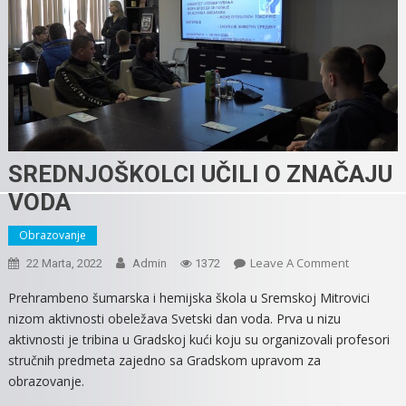
SREDNJOŠKOLCI UČILI O ZNAČAJU
VODA
Obrazovanje
On
Leave A Comment
22 Marta, 2022
Admin
1372
SREDNJOŠ
Prehrambeno šumarska i hemijska škola u Sremskoj Mitrovici
UČILI
nizom aktivnosti obeležava Svetski dan voda. Prva u nizu
O
aktivnosti je tribina u Gradskoj kući koju su organizovali profesori
ZNAČAJU
stručnih predmeta zajedno sa Gradskom upravom za
VODA
obrazovanje.