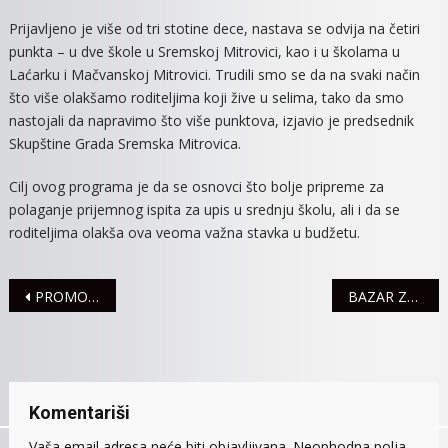
Prijavljeno je više od tri stotine dece, nastava se odvija na četiri
punkta – u dve škole u Sremskoj Mitrovici, kao i u školama u
Laćarku i Mačvanskoj Mitrovici. Trudili smo se da na svaki način
što više olakšamo roditeljima koji žive u selima, tako da smo
nastojali da napravimo što više punktova, izjavio je predsednik
Skupštine Grada Sremska Mitrovica.
Cilj ovog programa je da se osnovci što bolje pripreme za
polaganje prijemnog ispita za upis u srednju školu, ali i da se
roditeljima olakša ova veoma važna stavka u budžetu.
Navigacija
PROMOCIJA STVARALAŠTVA DRAGANA ČUDIĆA
BAZAR ZDRAVLJA U BEŠENOVU
članaka
Komentariši
Vaša email adresa neće biti objavljivana.
Neophodna polja